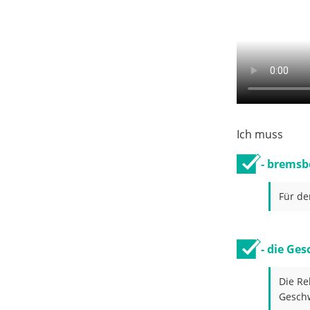
Ich muss
- bremsb
Für de
- die Ge
Die Re
Geschw