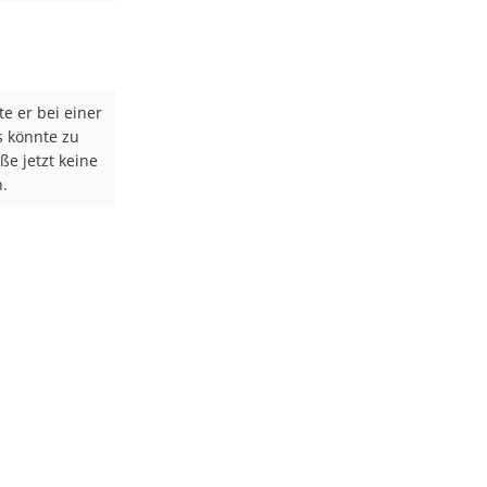
e er bei einer
s könnte zu
e jetzt keine
.