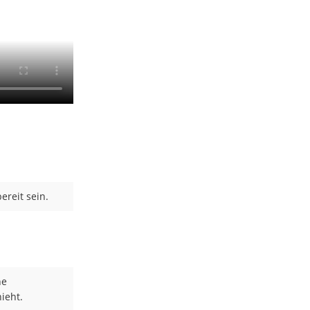
ereit sein.
ne
ieht.