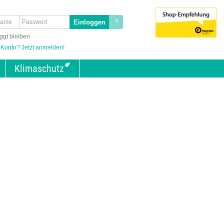
?
ggt bleiben
 Konto? Jetzt anmelden!
Klimaschutz