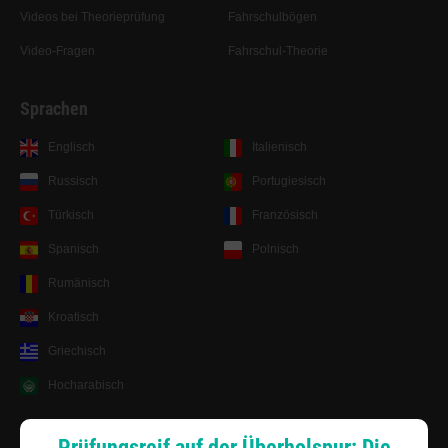
Videos bei Theorieprüfung
Fahrschulbögen
Video-Fragen
Fahrschul-Theorie
Sprachen
Englisch
Italienisch
Russisch
Portugiesisch
Türkisch
Französisch
Spanisch
Polnisch
Rumänisch
Kroatisch
Griechisch
Hocharabisch
Lernsystem
Prüfungsreif auf der Überholspur: Die