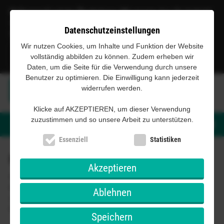
Prüfungsreif auf der Überholspur: Mit unserer App für Android
Hol dir die Führerschein-bestehen.de App mit unseren
Datenschutz­einstellungen
Erklärungen und dem offiziellen Fragenkatalog.
Wir nutzen Cookies, um Inhalte und Funktion der Website
vollständig abbilden zu können. Zudem erheben wir
Daten, um die Seite für die Verwendung durch unsere
Benutzer zu optimieren. Die Einwilligung kann jederzeit
widerrufen werden.
Klicke auf AKZEPTIEREN, um dieser Verwendung
zuzustimmen und so unsere Arbeit zu unterstützen.
Login
Essenziell
Statistiken
Passwort vergessen?
Akzeptieren
Halb so schlimm! Wenn du bereits ein Zeitpaket erworben hast,
kannst du dir auf deine eMail-Adresse ein neues Passwort
Ablehnen
zusenden lassen. Dazu musst du deine eMail-Adresse bereits
bestätigt haben.
Speichern