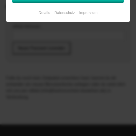
Neues Passwort zusenden
Details
Datenschutz
Impressum
eMail-Adresse:
Falls du noch kein Zeitpaket erworben hast, kannst du dir
entweder ein neues Benutzerkonto anlegen oder du setzt dich
mit uns per eMail (info@fuehrerschein-bestehen.de) in
Verbindung.