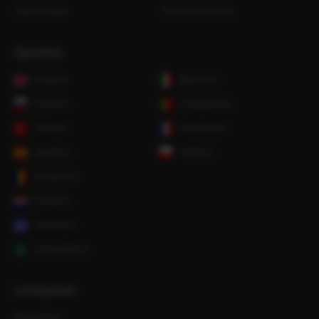
Video-Fragen
Fahrschul-Theorie
Sprachen
Englisch
Italienisch
Russisch
Portugiesisch
Türkisch
Französisch
Spanisch
Polnisch
Rumänisch
Kroatisch
Griechisch
Hocharabisch
Lernsystem
Android App