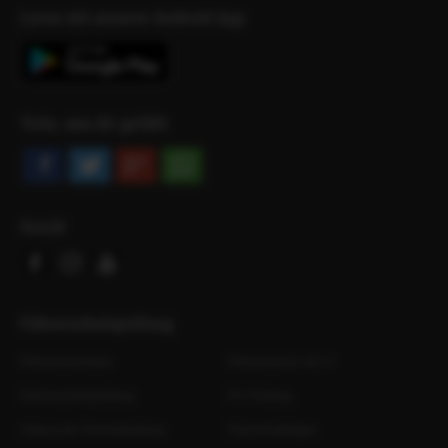
Lerne mit unserer Android App
Teile, was dir gefällt
Social
Facebook
Instagram
Youtube
Führerscheinprüfung
Führerscheintest
Führerschein mit 17
Führerscheinprüfung
PC-Prüfung
Videos bei Theorieprüfung
Fahrschulbögen