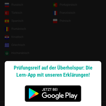
Russisch
Portugiesisch
Türkisch
Französisch
Spanisch
Polnisch
Rumänisch
Kroatisch
Griechisch
Hocharabisch
Lernsystem
Prüfungsreif auf der Überholspur: Die
Lern-App mit unseren Erklärungen!
Android App
Zahlungsarten
Sitemap