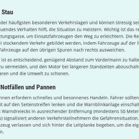
 Stau
 der häufigsten besonderen Verkehrslagen und können stressig sei
endes Verhalten hilft, die Situation zu meistern. Wichtig ist das r
ttungsgasse, um Einsatzfahrzeugen den Weg zu erleichtern. Die R
bei stockendem Verkehr gebildet werden, indem Fahrzeuge auf der 
 Fahrzeuge auf den übrigen Spuren nach rechts ausweichen.
 ist es entscheidend, genügend Abstand zum Vordermann zu halt
 zu vermeiden, und den Motor bei längeren Standzeiten abzuschal
paren und die Umwelt zu schonen.
Notfällen und Pannen
nnen erfordern schnelles und besonnenes Handeln. Fahrer sollten
t auf den Seitenstreifen lenken und die Warnblinkanlage einschal
s Warndreiecks in ausreichender Entfernung (mindestens 50 Meter 
) signalisiert anderen Verkehrsteilnehmern die Gefahrensituation.
rzeug verlassen und sich hinter die Leitplanke begeben, um die ei
n.