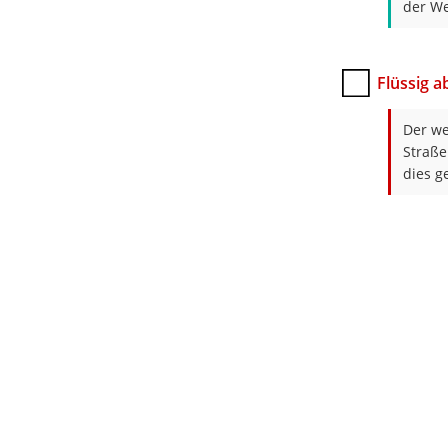
der Weg
Flüssig 
Der we
Straße
dies g