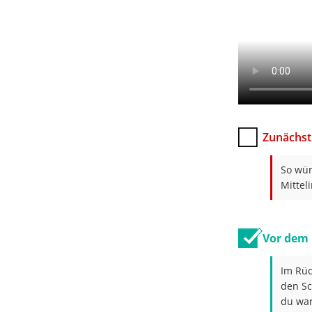
Zunächst 
So wür
Mittel
Vor dem 
Im Rüc
den Sc
du war