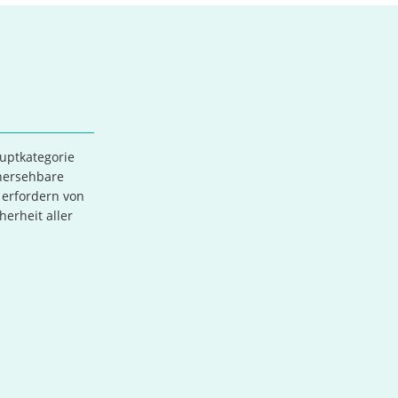
auptkategorie
rhersehbare
 erfordern von
herheit aller