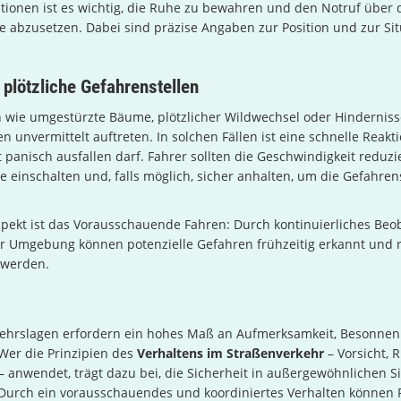
ationen ist es wichtig, die Ruhe zu bewahren und den Notruf über 
e abzusetzen. Dabei sind präzise Angaben zur Position und zur Sit
 plötzliche Gefahrenstellen
 wie umgestürzte Bäume, plötzlicher Wildwechsel oder Hinderniss
 unvermittelt auftreten. In solchen Fällen ist eine schnelle Reakti
t panisch ausfallen darf. Fahrer sollten die Geschwindigkeit reduzi
 einschalten und, falls möglich, sicher anhalten, um die Gefahrens
spekt ist das Vorausschauende Fahren: Durch kontinuierliches Beo
r Umgebung können potenzielle Gefahren frühzeitig erkannt und r
 werden.
ehrslagen erfordern ein hohes Maß an Aufmerksamkeit, Besonnen
Wer die Prinzipien des
Verhaltens im Straßenverkehr
– Vorsicht, 
 anwendet, trägt dazu bei, die Sicherheit in außergewöhnlichen S
 Durch ein vorausschauendes und koordiniertes Verhalten können 