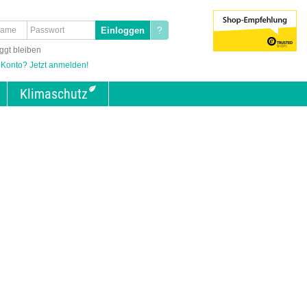
?
ggt bleiben
 Konto? Jetzt anmelden!
Klimaschutz