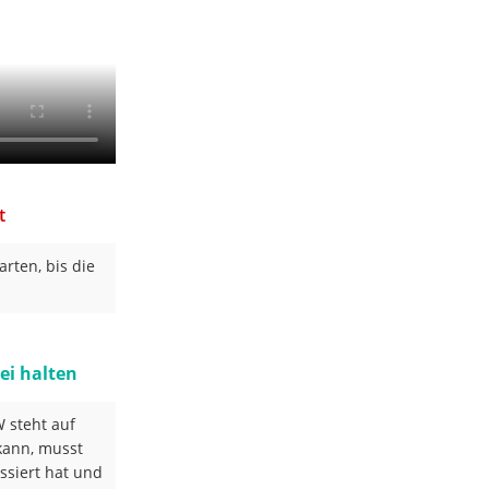
t
rten, bis die
ei halten
 steht auf
kann, musst
ssiert hat und