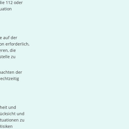
die 112 oder
uation
e auf der
on erforderlich,
eren, die
telle zu
bachten der
echtzeitig
heit und
Rücksicht und
ituationen zu
Risiken