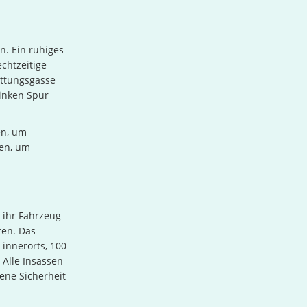
n. Ein ruhiges
echtzeitige
ettungsgasse
linken Spur
en, um
ten, um
 ihr Fahrzeug
ten. Das
innerorts, 100
 Alle Insassen
gene Sicherheit