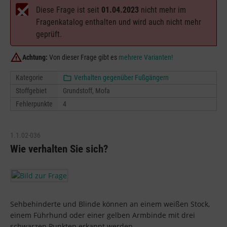
Diese Frage ist seit
01.04.2023
nicht mehr im
Fragenkatalog enthalten und wird auch nicht mehr
geprüft.
Achtung:
Von dieser Frage gibt es
mehrere Varianten!
Kategorie
Verhalten gegenüber Fußgängern
Stoffgebiet
Grundstoff, Mofa
Fehlerpunkte
4
1.1.02-036
Wie verhalten Sie sich?
Sehbehinderte und Blinde können an einem weißen Stock,
einem Führhund oder einer gelben Armbinde mit drei
schwarzen Punkten erkannt werden.