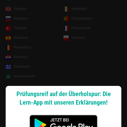
Englisch
Italienisch
Russisch
Portugiesisch
Türkisch
Französisch
Spanisch
Polnisch
Rumänisch
Kroatisch
Griechisch
Hocharabisch
Lernsystem
Prüfungsreif auf der Überholspur: Die
Lern-App mit unseren Erklärungen!
Android App
Zahlungsarten
Sitemap