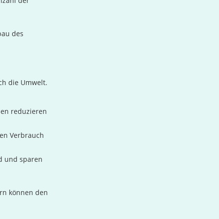
nzahl der
bau des
uch die Umwelt.
en reduzieren
den Verbrauch
d und sparen
ern können den