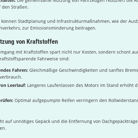
haften:
Die gemeinsame Nutzung von Fahrzeugen reduziert die A
 den Straßen.
 können Stadtplanung und Infrastrukturmaßnahmen, wie der Aus
ahverkehrs, zur Emissionsminderung beitragen.
utzung von Kraftstoffen
 Umgang mit Kraftstoffen spart nicht nur Kosten, sondern schont a
kraftstoffsparende Fahrweise sind:
ndes Fahren:
Gleichmäßige Geschwindigkeiten und sanftes Brems
fverbrauch.
on Leerlauf:
Längeres Laufenlassen des Motors im Stand erhöht 
rüfen:
Optimal aufgepumpte Reifen verringern den Rollwiderstan
cht auf unnötiges Gepäck und die Entfernung von Dachgepäckträg
en.