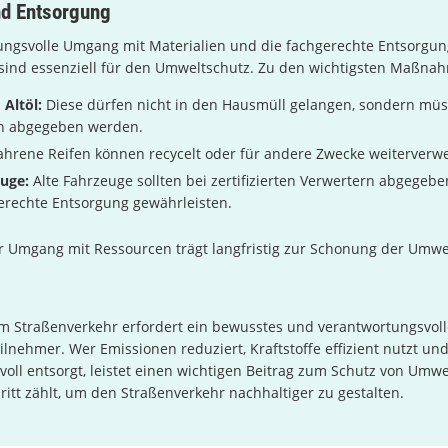
nd Entsorgung
ungsvolle Umgang mit Materialien und die fachgerechte Entsorgun
 sind essenziell für den Umweltschutz. Zu den wichtigsten Maßna
 Altöl:
Diese dürfen nicht in den Hausmüll gelangen, sondern müs
n abgegeben werden.
hrene Reifen können recycelt oder für andere Zwecke weiterverw
euge:
Alte Fahrzeuge sollten bei zertifizierten Verwertern abgegebe
erechte Entsorgung gewährleisten.
r Umgang mit Ressourcen trägt langfristig zur Schonung der Umwel
m Straßenverkehr erfordert ein bewusstes und verantwortungsvol
eilnehmer. Wer Emissionen reduziert, Kraftstoffe effizient nutzt u
oll entsorgt, leistet einen wichtigen Beitrag zum Schutz von Umwe
hritt zählt, um den Straßenverkehr nachhaltiger zu gestalten.