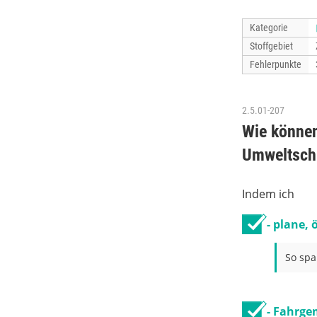
Kategorie
Stoffgebiet
Fehlerpunkte
2.5.01-207
Wie können
Umweltschu
Indem ich
- plane,
So spa
- Fahrge