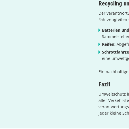
Recycling u
Der verantwort
Fahrzeugteilen
Batterien und
Sammelstelle
Reifen:
Abgefa
Schrottfahrz
eine umweltg
Ein nachhaltige
Fazit
Umweltschutz i
aller Verkehrst
verantwortungsv
Jeder kleine Sc