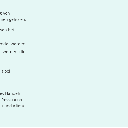
g von
hmen gehören:
sen bei
endet werden.
n werden, die
t bei.
les Handeln
nd Ressourcen
lt und Klima.