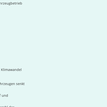
ahrzeugbetrieb
m Klimawandel
ahrzeugen senkt
f und