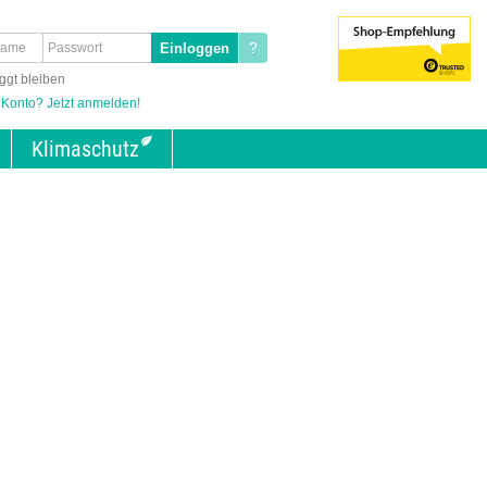
?
ggt bleiben
 Konto? Jetzt anmelden!
Klimaschutz