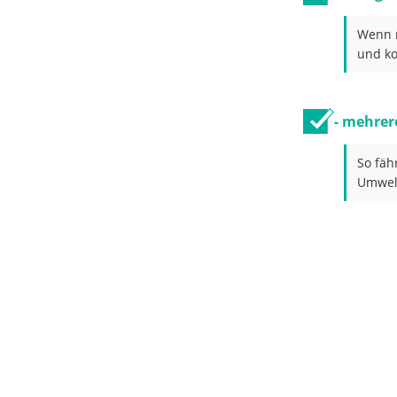
Wenn m
und k
- mehrer
So fäh
Umwelt