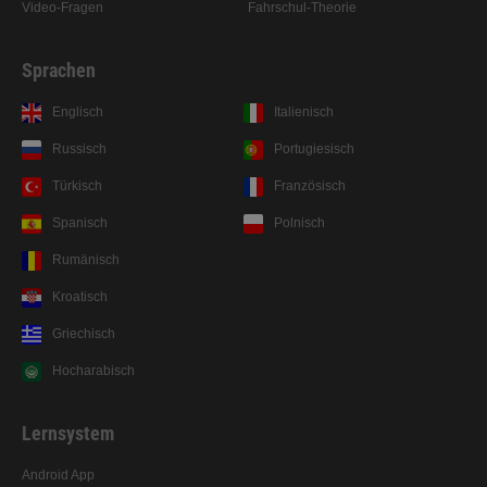
Video-Fragen
Fahrschul-Theorie
Sprachen
Englisch
Italienisch
Russisch
Portugiesisch
Türkisch
Französisch
Spanisch
Polnisch
Rumänisch
Kroatisch
Griechisch
Hocharabisch
Lernsystem
Prüfungsreif auf der Überholspur: Die
Lern-App mit unseren Erklärungen!
Android App