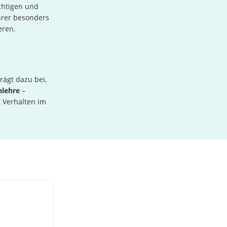
chtigen und
hrer besonders
eren.
rägt dazu bei,
nlehre
–
s Verhalten im