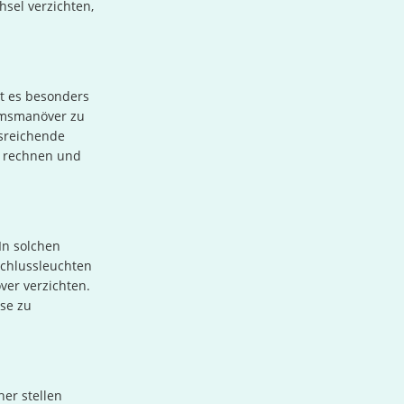
sel verzichten,
st es besonders
remsmanöver zu
usreichende
it rechnen und
In solchen
schlussleuchten
ver verzichten.
sse zu
er stellen