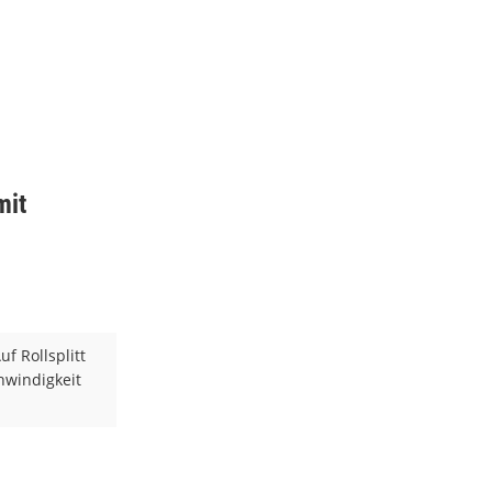
mit
f Rollsplitt
hwindigkeit