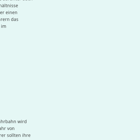
hältnisse
er einen
hrern das
 im
Fahrbahn wird
ahr von
er sollten ihre