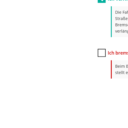
Die Fa
Straße
Bremse
verlän
Ich brem
Beim B
stellt