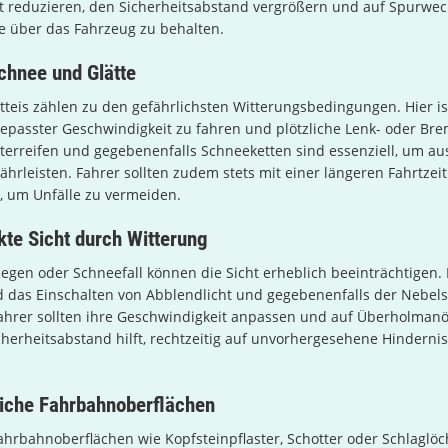
t reduzieren, den Sicherheitsabstand vergrößern und auf Spurwech
e über das Fahrzeug zu behalten.
chnee und Glätte
teis zählen zu den gefährlichsten Witterungsbedingungen. Hier i
gepasster Geschwindigkeit zu fahren und plötzliche Lenk- oder B
terreifen und gegebenenfalls Schneeketten sind essenziell, um a
ährleisten. Fahrer sollten zudem stets mit einer längeren Fahrtze
, um Unfälle zu vermeiden.
te Sicht durch Witterung
Regen oder Schneefall können die Sicht erheblich beeinträchtigen. 
d das Einschalten von Abblendlicht und gegebenenfalls der Nebel
Fahrer sollten ihre Geschwindigkeit anpassen und auf Überholmanö
cherheitsabstand hilft, rechtzeitig auf unvorhergesehene Hinderni
liche Fahrbahnoberflächen
hrbahnoberflächen wie Kopfsteinpflaster, Schotter oder Schlaglöch