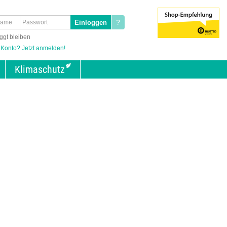
?
ggt bleiben
 Konto? Jetzt anmelden!
Klimaschutz