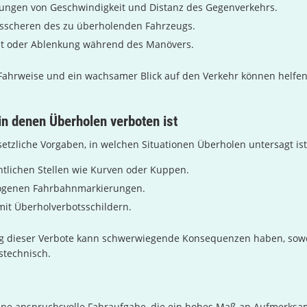
zungen von Geschwindigkeit und Distanz des Gegenverkehrs.
usscheren des zu überholenden Fahrzeugs.
t oder Ablenkung während des Manövers.
Fahrweise und ein wachsamer Blick auf den Verkehr können helfen,
 in denen Überholen verboten ist
esetzliche Vorgaben, in welchen Situationen Überholen untersagt is
tlichen Stellen wie Kurven oder Kuppen.
ogenen Fahrbahnmarkierungen.
mit Überholverbotsschildern.
g dieser Verbote kann schwerwiegende Konsequenzen haben, sowoh
stechnisch.
ine anspruchsvolle Fahraufgabe, die ein hohes Maß an Aufmerksamk