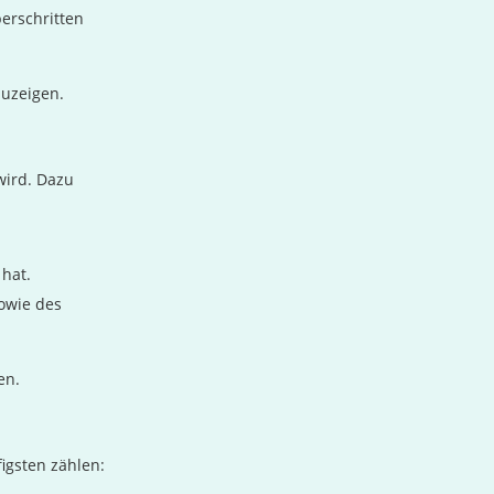
erschritten
zuzeigen.
 wird. Dazu
hat.
owie des
en.
igsten zählen: