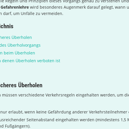
die Regeln und Prinzipien dieses Vorgangs genau zu verstehen un
r
Gefahrenlehre
wird besonderes Augenmerk darauf gelegt, wann 
n darf, um Unfälle zu vermeiden.
ichnis
cheres Überholen
 des Überholvorgangs
en beim Überholen
in denen Überholen verboten ist
icheres Überholen
 müssen verschiedene Verkehrsregeln eingehalten werden, um die
 nur erlaubt, wenn keine Gefährdung anderer Verkehrsteilnehmer 
usreichender Seitenabstand eingehalten werden (mindestens 1,5 
nd Fußgängern).