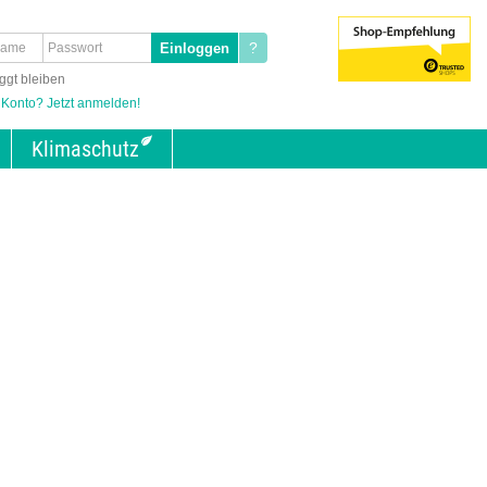
?
ggt bleiben
 Konto? Jetzt anmelden!
Klimaschutz