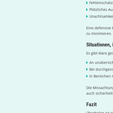
Fehleinschät
Plötzliches A
Unachtsamkei
Eine defensive 
zu minimieren.
Situationen,
Es gibt klare g
An unübersich
Bei durchgez
In Bereichen 
Die Missachtun
auch sicherheit
Fazit
Überholen ist e