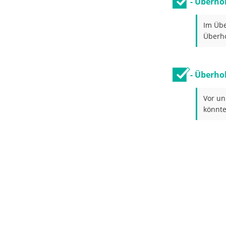
- Überho
Im Übe
Überho
- Überho
Vor un
könnte