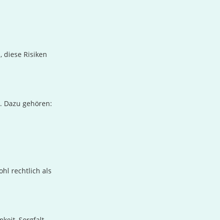
 diese Risiken
t. Dazu gehören:
l rechtlich als
eit, Sorgfalt