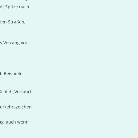
it Spitze nach
den Straßen,
s Vorrang vor
d. Beispiele
child „Vorfahrt
Verkehrszeichen
ng, auch wenn