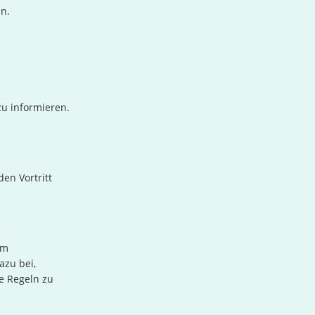
en.
zu informieren.
en Vortritt
im
azu bei,
se Regeln zu