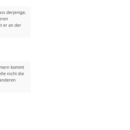
uss derjenige,
deren
t er an der
ehmern kommt
lle nicht die
 anderen