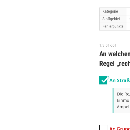
Kategorie
Stoffgebiet
Fehlerpunkte
1.3.01-001
An welchen
Regel „rech
An Stra
Die Re
Einmün
Ampeln
An Grund