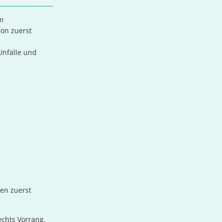
im
ion zuerst
Unfälle und
en zuerst
chts Vorrang.