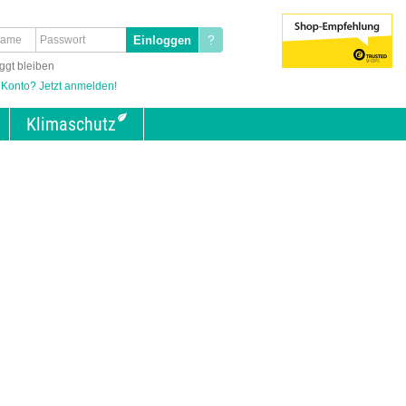
?
ggt bleiben
 Konto? Jetzt anmelden!
Klimaschutz