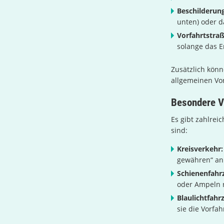
Beschilderung
unten) oder d
Vorfahrtstra
solange das E
Zusätzlich könn
allgemeinen Vor
Besondere Vo
Es gibt zahlreic
sind:
Kreisverkehr:
gewähren“ an 
Schienenfahr
oder Ampeln r
Blaulichtfahr
sie die Vorfa