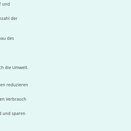
f und
nzahl der
bau des
uch die Umwelt.
en reduzieren
den Verbrauch
d und sparen