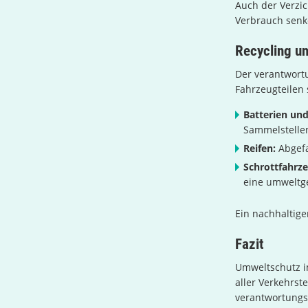
Auch der Verzi
Verbrauch senk
Recycling u
Der verantwort
Fahrzeugteilen
Batterien und
Sammelstelle
Reifen:
Abgefa
Schrottfahrz
eine umweltg
Ein nachhaltige
Fazit
Umweltschutz i
aller Verkehrst
verantwortungsv