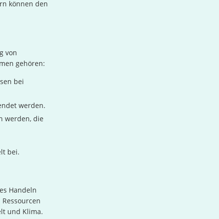
ern können den
g von
hmen gehören:
sen bei
endet werden.
n werden, die
t bei.
les Handeln
nd Ressourcen
lt und Klima.