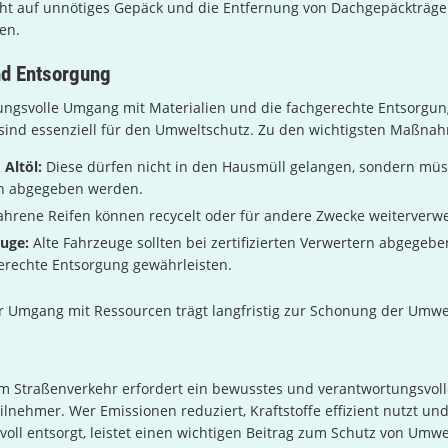
cht auf unnötiges Gepäck und die Entfernung von Dachgepäckträg
en.
nd Entsorgung
ungsvolle Umgang mit Materialien und die fachgerechte Entsorgun
 sind essenziell für den Umweltschutz. Zu den wichtigsten Maßna
 Altöl:
Diese dürfen nicht in den Hausmüll gelangen, sondern müs
n abgegeben werden.
hrene Reifen können recycelt oder für andere Zwecke weiterverw
euge:
Alte Fahrzeuge sollten bei zertifizierten Verwertern abgegebe
erechte Entsorgung gewährleisten.
r Umgang mit Ressourcen trägt langfristig zur Schonung der Umwel
m Straßenverkehr erfordert ein bewusstes und verantwortungsvol
eilnehmer. Wer Emissionen reduziert, Kraftstoffe effizient nutzt u
oll entsorgt, leistet einen wichtigen Beitrag zum Schutz von Umwe