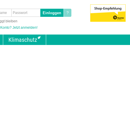
?
ggt bleiben
 Konto? Jetzt anmelden!
Klimaschutz