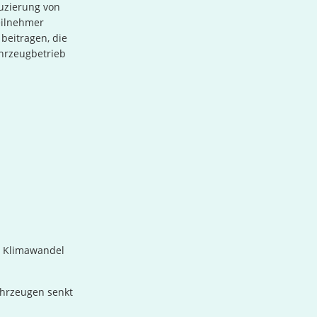
uzierung von
eilnehmer
beitragen, die
ahrzeugbetrieb
m Klimawandel
ahrzeugen senkt