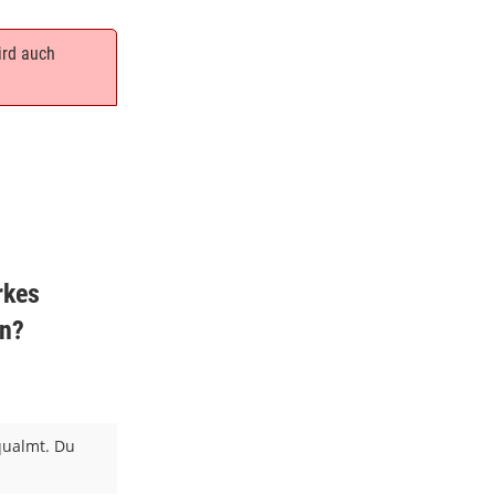
ird auch
rkes
un?
qualmt. Du