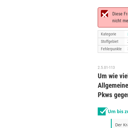
Diese Fr
nicht me
Kategorie
Stoffgebiet
Fehlerpunkte
2.5.01-113
Um wie vie
Allgemeine
Pkws gegen
Um bis z
Der Kr