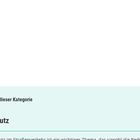
 dieser Kategorie
utz
tz im Straßenverkehr ist ein wichtiges Thema, das sowohl die Red