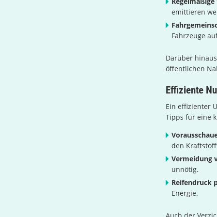
Regelmäßige
emittieren we
Fahrgemeinsc
Fahrzeuge auf
Darüber hinaus
öffentlichen N
Effiziente N
Ein effizienter
Tipps für eine 
Vorausschaue
den Kraftstof
Vermeidung v
unnötig.
Reifendruck p
Energie.
Auch der Verzi