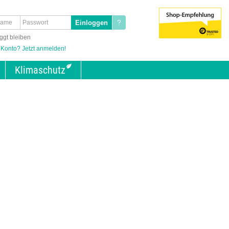
?
ggt bleiben
 Konto? Jetzt anmelden!
Klimaschutz