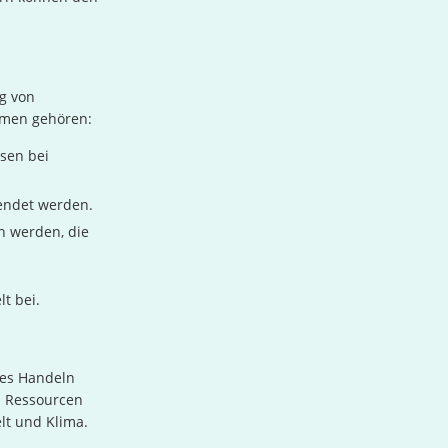
g von
hmen gehören:
sen bei
endet werden.
n werden, die
t bei.
les Handeln
nd Ressourcen
lt und Klima.