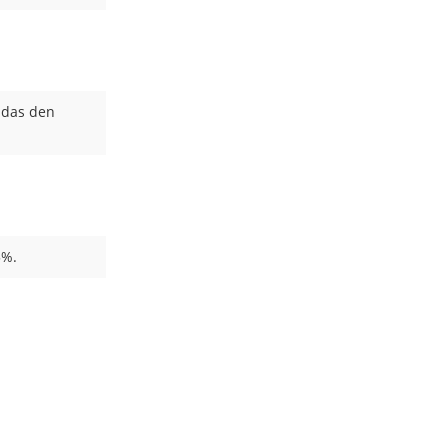
 das den
5%.