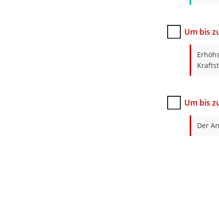
Um bis z
Erhöhs
Krafts
Um bis z
Der An