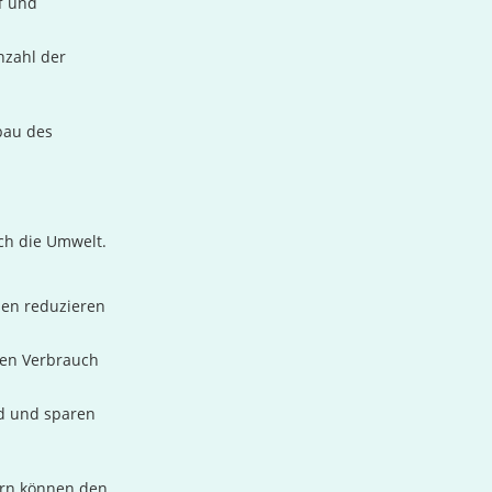
f und
nzahl der
bau des
uch die Umwelt.
en reduzieren
den Verbrauch
d und sparen
ern können den