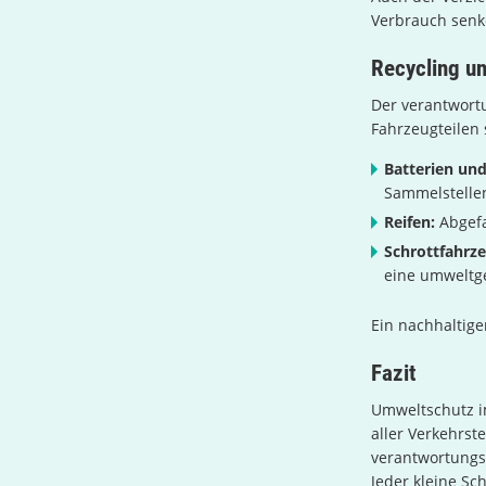
Verbrauch senk
Recycling u
Der verantwort
Fahrzeugteilen
Batterien und
Sammelstelle
Reifen:
Abgefa
Schrottfahrz
eine umweltg
Ein nachhaltige
Fazit
Umweltschutz i
aller Verkehrst
verantwortungsv
Jeder kleine Sc