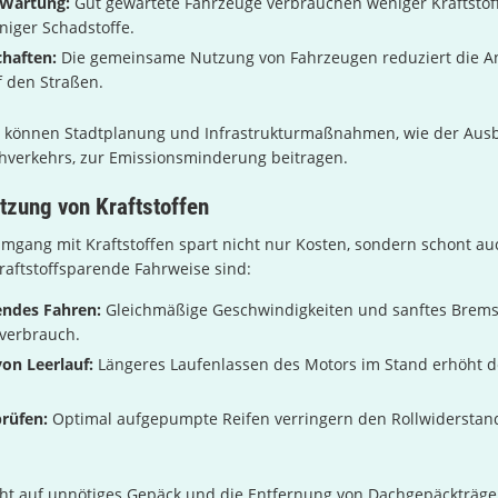
 Wartung:
Gut gewartete Fahrzeuge verbrauchen weniger Kraftstof
niger Schadstoffe.
haften:
Die gemeinsame Nutzung von Fahrzeugen reduziert die A
 den Straßen.
 können Stadtplanung und Infrastrukturmaßnahmen, wie der Aus
ahverkehrs, zur Emissionsminderung beitragen.
utzung von Kraftstoffen
 Umgang mit Kraftstoffen spart nicht nur Kosten, sondern schont a
kraftstoffsparende Fahrweise sind:
ndes Fahren:
Gleichmäßige Geschwindigkeiten und sanftes Brems
fverbrauch.
on Leerlauf:
Längeres Laufenlassen des Motors im Stand erhöht 
rüfen:
Optimal aufgepumpte Reifen verringern den Rollwiderstan
cht auf unnötiges Gepäck und die Entfernung von Dachgepäckträg