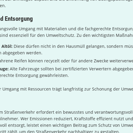
en.
nd Entsorgung
ungsvolle Umgang mit Materialien und die fachgerechte Entsorgun
 sind essenziell für den Umweltschutz. Zu den wichtigsten Maßna
 Altöl:
Diese dürfen nicht in den Hausmüll gelangen, sondern müs
n abgegeben werden.
hrene Reifen können recycelt oder für andere Zwecke weiterverw
euge:
Alte Fahrzeuge sollten bei zertifizierten Verwertern abgegebe
erechte Entsorgung gewährleisten.
r Umgang mit Ressourcen trägt langfristig zur Schonung der Umwel
m Straßenverkehr erfordert ein bewusstes und verantwortungsvol
eilnehmer. Wer Emissionen reduziert, Kraftstoffe effizient nutzt u
oll entsorgt, leistet einen wichtigen Beitrag zum Schutz von Umwe
hritt zählt, um den Straßenverkehr nachhaltiger zu gestalten.