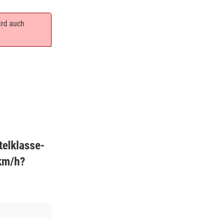
ird auch
telklasse-
 km/h?