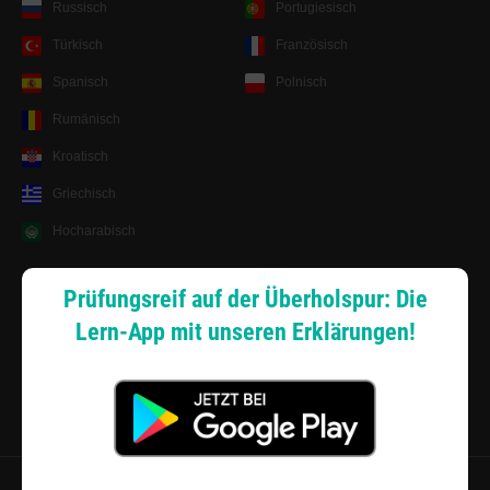
Russisch
Portugiesisch
Türkisch
Französisch
Spanisch
Polnisch
Rumänisch
Kroatisch
Griechisch
Hocharabisch
Lernsystem
Prüfungsreif auf der Überholspur: Die
Lern-App mit unseren Erklärungen!
Android App
Zahlungsarten
Sitemap
Datenschutz
·
Widerrufsbelehrung
·
Musterwiderrufsformular (PDF)
·