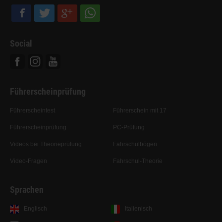
Social
Facebook
Instagram
Youtube
Führerscheinprüfung
Führerscheintest
Führerschein mit 17
Führerscheinprüfung
PC-Prüfung
Videos bei Theorieprüfung
Fahrschulbögen
Video-Fragen
Fahrschul-Theorie
Sprachen
Englisch
Italienisch