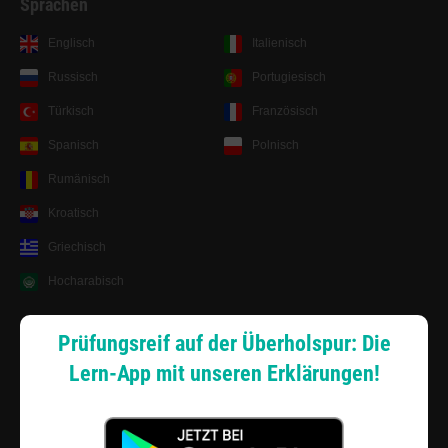
Sprachen
Englisch
Italienisch
Russisch
Portugiesisch
Türkisch
Französisch
Spanisch
Polnisch
Rumänisch
Kroatisch
Griechisch
Hocharabisch
Lernsystem
Prüfungsreif auf der Überholspur: Die
Lern-App mit unseren Erklärungen!
Android App
Zahlungsarten
Sitemap