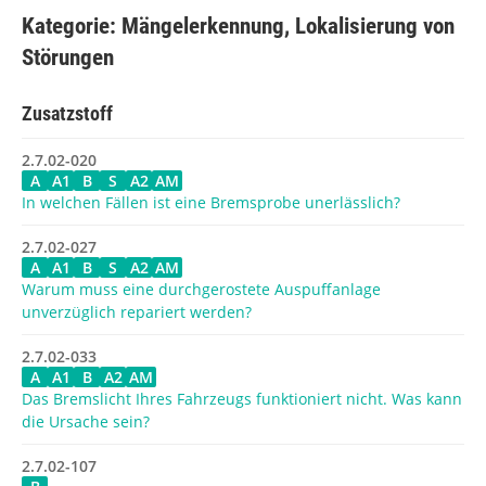
Kategorie: Mängelerkennung, Lokalisierung von
Störungen
Zusatzstoff
2.7.02-020
A
A1
B
S
A2
AM
In welchen Fällen ist eine Bremsprobe unerlässlich?
2.7.02-027
A
A1
B
S
A2
AM
Warum muss eine durchgerostete Auspuffanlage
unverzüglich repariert werden?
2.7.02-033
A
A1
B
A2
AM
Das Bremslicht Ihres Fahrzeugs funktioniert nicht. Was kann
die Ursache sein?
2.7.02-107