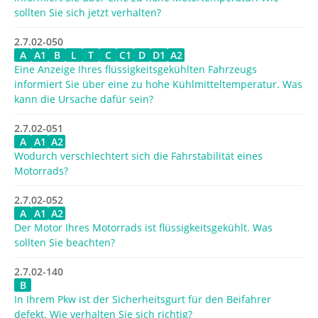
sollten Sie sich jetzt verhalten?
2.7.02-050
A
A1
B
L
T
C
C1
D
D1
A2
Eine Anzeige Ihres flüssigkeitsgekühlten Fahrzeugs
informiert Sie über eine zu hohe Kühlmitteltemperatur. Was
kann die Ursache dafür sein?
2.7.02-051
A
A1
A2
Wodurch verschlechtert sich die Fahrstabilität eines
Motorrads?
2.7.02-052
A
A1
A2
Der Motor Ihres Motorrads ist flüssigkeitsgekühlt. Was
sollten Sie beachten?
2.7.02-140
B
In Ihrem Pkw ist der Sicherheitsgurt für den Beifahrer
defekt. Wie verhalten Sie sich richtig?