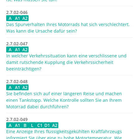
2.7.02-046
A
A1
A2
Das Spurverhalten Ihres Motorrads hat sich verschlechtert.
Was kann die Ursache dafür sein?
2.7.02-047
A
A1
A2
In welcher Verkehrssituation kann eine verschlissene und
damit rutschende Kupplung die Verkehrssicherheit
beeinträchtigen?
2.7.02-048
A
A1
A2
Sie befinden sich auf einer längeren Reise und machen
einen Tankstopp. Welche Kontrolle sollten Sie an Ihrem
Motorrad dabei durchführen?
2.7.02-049
A
A1
B
L
C1
D1
A2
Eine Anzeige Ihres flüssigkeitsgekühlten Kraftfahrzeugs
informiert Sie über eine zu hohe Motortemperatur. Wie