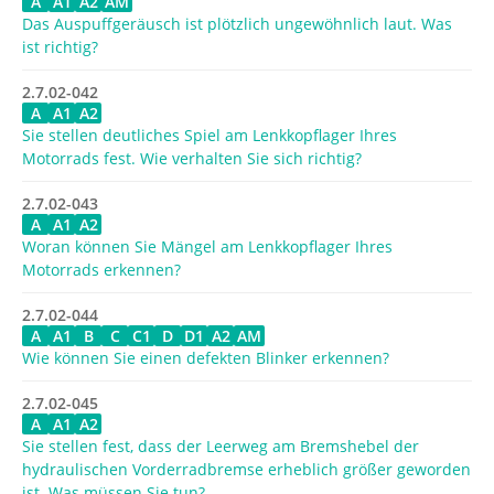
A
A1
A2
AM
Das Auspuffgeräusch ist plötzlich ungewöhnlich laut. Was
ist richtig?
2.7.02-042
A
A1
A2
Sie stellen deutliches Spiel am Lenkkopflager Ihres
Motorrads fest. Wie verhalten Sie sich richtig?
2.7.02-043
A
A1
A2
Woran können Sie Mängel am Lenkkopflager Ihres
Motorrads erkennen?
2.7.02-044
A
A1
B
C
C1
D
D1
A2
AM
Wie können Sie einen defekten Blinker erkennen?
2.7.02-045
A
A1
A2
Sie stellen fest, dass der Leerweg am Bremshebel der
hydraulischen Vorderradbremse erheblich größer geworden
ist. Was müssen Sie tun?