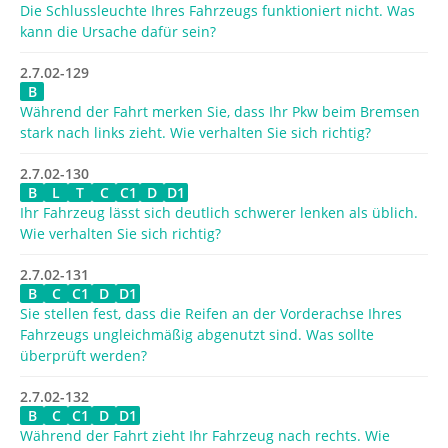
Die Schlussleuchte Ihres Fahrzeugs funktioniert nicht. Was
kann die Ursache dafür sein?
2.7.02-129
B
Während der Fahrt merken Sie, dass Ihr Pkw beim Bremsen
stark nach links zieht. Wie verhalten Sie sich richtig?
2.7.02-130
B
L
T
C
C1
D
D1
Ihr Fahrzeug lässt sich deutlich schwerer lenken als üblich.
Wie verhalten Sie sich richtig?
2.7.02-131
B
C
C1
D
D1
Sie stellen fest, dass die Reifen an der Vorderachse Ihres
Fahrzeugs ungleichmäßig abgenutzt sind. Was sollte
überprüft werden?
2.7.02-132
B
C
C1
D
D1
Während der Fahrt zieht Ihr Fahrzeug nach rechts. Wie