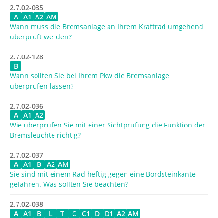
2.7.02-035
A
A1
A2
AM
Wann muss die Bremsanlage an Ihrem Kraftrad umgehend
überprüft werden?
2.7.02-128
B
Wann sollten Sie bei Ihrem Pkw die Bremsanlage
überprüfen lassen?
2.7.02-036
A
A1
A2
Wie überprüfen Sie mit einer Sichtprüfung die Funktion der
Bremsleuchte richtig?
2.7.02-037
A
A1
B
A2
AM
Sie sind mit einem Rad heftig gegen eine Bordsteinkante
gefahren. Was sollten Sie beachten?
2.7.02-038
A
A1
B
L
T
C
C1
D
D1
A2
AM