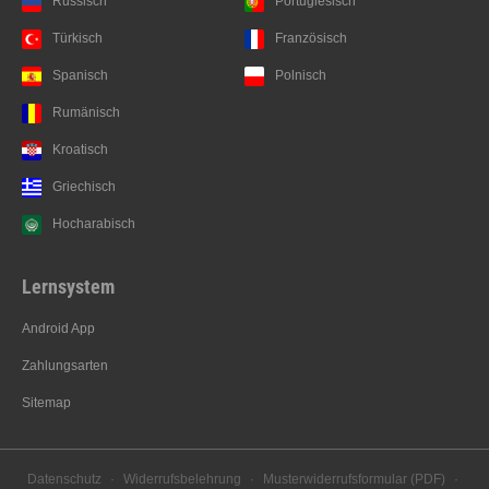
Russisch
Portugiesisch
Türkisch
Französisch
Spanisch
Polnisch
Rumänisch
Kroatisch
Griechisch
Hocharabisch
Lernsystem
Android App
Zahlungsarten
Sitemap
Datenschutz
·
Widerrufsbelehrung
·
Musterwiderrufsformular (PDF)
·