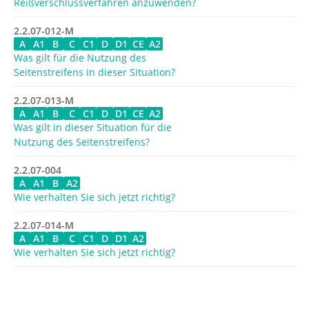
Reißverschlussverfahren anzuwenden?
2.2.07-012-M
A
A1
B
C
C1
D
D1
CE
A2
Was gilt für die Nutzung des
Seitenstreifens in dieser Situation?
2.2.07-013-M
A
A1
B
C
C1
D
D1
CE
A2
Was gilt in dieser Situation für die
Nutzung des Seitenstreifens?
2.2.07-004
A
A1
B
A2
Wie verhalten Sie sich jetzt richtig?
2.2.07-014-M
A
A1
B
C
C1
D
D1
A2
Wie verhalten Sie sich jetzt richtig?