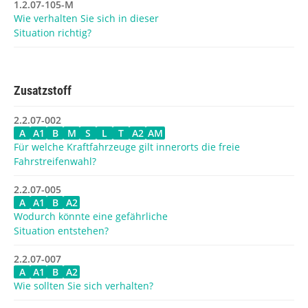
1.2.07-105-M
Wie verhalten Sie sich in dieser
Situation richtig?
Zusatzstoff
2.2.07-002
A
A1
B
M
S
L
T
A2
AM
Für welche Kraftfahrzeuge gilt innerorts die freie
Fahrstreifenwahl?
2.2.07-005
A
A1
B
A2
Wodurch könnte eine gefährliche
Situation entstehen?
2.2.07-007
A
A1
B
A2
Wie sollten Sie sich verhalten?