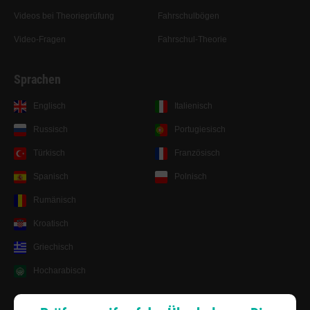
Videos bei Theorieprüfung
Fahrschulbögen
Video-Fragen
Fahrschul-Theorie
Sprachen
Englisch
Italienisch
Russisch
Portugiesisch
Türkisch
Französisch
Spanisch
Polnisch
Rumänisch
Kroatisch
Griechisch
Hocharabisch