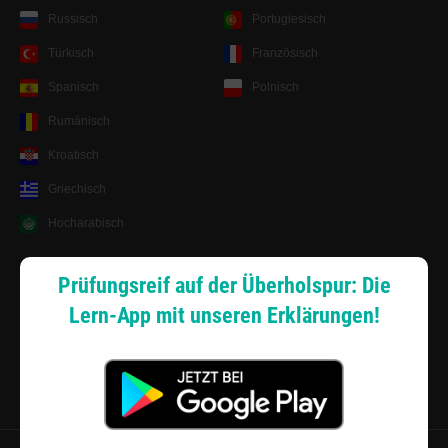
Russisch
Portugiesisch
Türkisch
Französisch
Spanisch
Polnisch
Rumänisch
Kroatisch
Griechisch
Hocharabisch
Lernsystem
Prüfungsreif auf der Überholspur: Die
Lern-App mit unseren Erklärungen!
Android App
Zahlungsarten
Sitemap