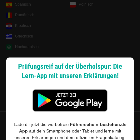
Spanisch
Polnisch
Rumänisch
Kroatisch
Griechisch
Hocharabisch
Lernsystem
Prüfungsreif auf der Überholspur: Die
Lern-App mit unseren Erklärungen!
Android App
Zahlungsarten
Sitemap
Datenschutz
·
Widerrufsbelehrung
·
Musterwiderrufsformular (PDF)
·
Lade dir jetzt die werbefreie
Führerschein-bestehen.de
App
auf dein Smartphone oder Tablet und lerne mit
AGB
·
Impressum
·
Cookie-Einstellungen
unseren Erklärungen und dem offiziellen Fragenkatalog.