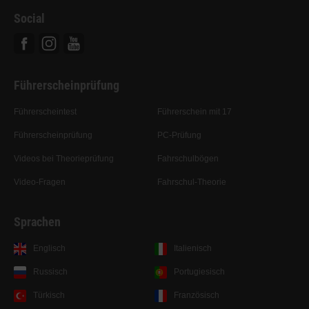
Social
Facebook
Instagram
Youtube
Führerscheinprüfung
Führerscheintest
Führerschein mit 17
Führerscheinprüfung
PC-Prüfung
Videos bei Theorieprüfung
Fahrschulbögen
Video-Fragen
Fahrschul-Theorie
Sprachen
Englisch
Italienisch
Russisch
Portugiesisch
Türkisch
Französisch