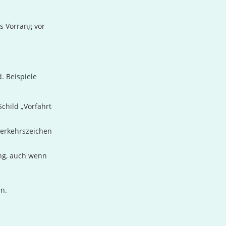
s Vorrang vor
d. Beispiele
child „Vorfahrt
Verkehrszeichen
ng, auch wenn
en.