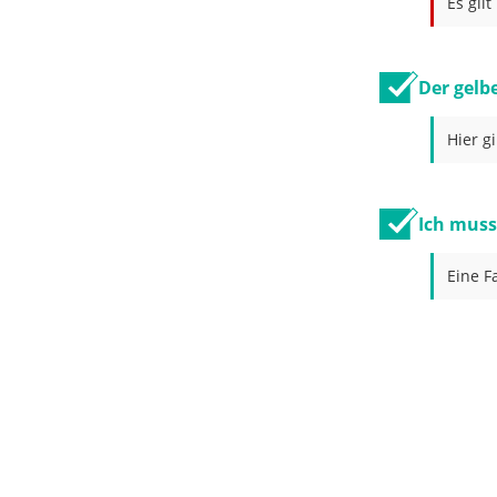
Es gil
Der gelb
Hier g
Ich muss
Eine F