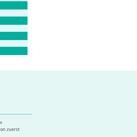
im
ion zuerst