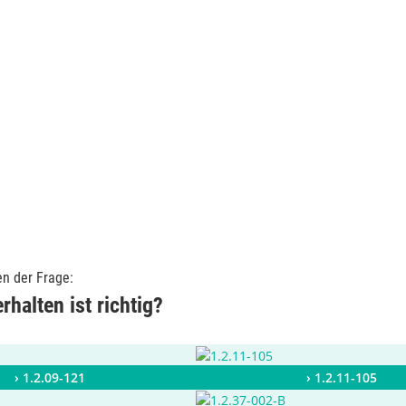
en der Frage:
halten ist richtig?
› 1.2.09-121
› 1.2.11-105