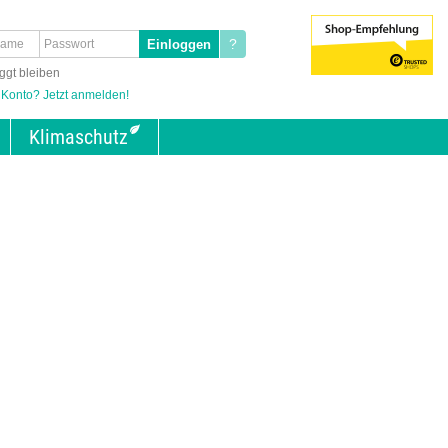
?
ggt bleiben
 Konto? Jetzt anmelden!
Klimaschutz