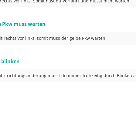
t rechts vor links. Somit hast du Vorfahrt und musst nicht warten.
e Pkw muss warten
ilt rechts vor links, somit muss der gelbe Pkw warten.
 blinken
ahrtrichtungsänderung musst du immer frühzeitig durch Blinken a