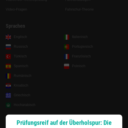
Video-Fragen
Fahrschul-Theorie
Sprachen
Englisch
Italienisch
Russisch
Portugiesisch
Türkisch
Französisch
Spanisch
Polnisch
Rumänisch
Kroatisch
Griechisch
Hocharabisch
Lernsystem
Prüfungsreif auf der Überholspur: Die