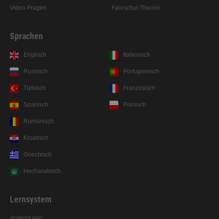
Video-Fragen
Fahrschul-Theorie
Sprachen
Englisch
Italienisch
Russisch
Portugiesisch
Türkisch
Französisch
Spanisch
Polnisch
Rumänisch
Kroatisch
Griechisch
Hocharabisch
Lernsystem
Prüfungsreif auf der Überholspur: Die
Lern-App mit unseren Erklärungen!
Android App