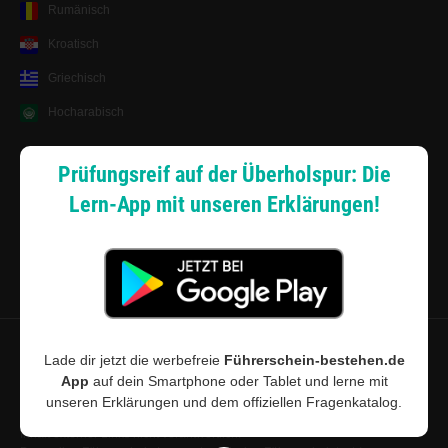
Rumänisch
Kroatisch
Griechisch
Hocharabisch
Lernsystem
Prüfungsreif auf der Überholspur: Die
Lern-App mit unseren Erklärungen!
Android App
Zahlungsarten
Sitemap
Datenschutz
·
Widerrufsbelehrung
·
Musterwiderrufsformular (PDF)
·
Lade dir jetzt die werbefreie
Führerschein-bestehen.de
AGB
·
Impressum
·
Cookie-Einstellungen
App
auf dein Smartphone oder Tablet und lerne mit
unseren Erklärungen und dem offiziellen Fragenkatalog.
©
2026
Führerschein-bestehen.de · Führerschein-bestehen.de ist für den
Inhalt externer Links nicht verantwortlich.