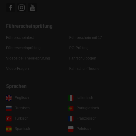
Facebook
Instagram
Youtube
Führerscheinprüfung
Führerscheintest
Führerschein mit 17
Führerscheinprüfung
PC-Prüfung
Videos bei Theorieprüfung
Fahrschulbögen
Video-Fragen
Fahrschul-Theorie
Sprachen
Englisch
Italienisch
Russisch
Portugiesisch
Türkisch
Französisch
Spanisch
Polnisch