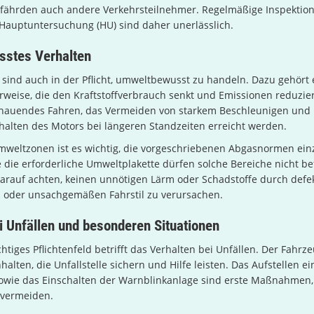
efährden auch andere Verkehrsteilnehmer. Regelmäßige Inspektio
 Hauptuntersuchung (HU) sind daher unerlässlich.
stes Verhalten
sind auch in der Pflicht, umweltbewusst zu handeln. Dazu gehört 
weise, die den Kraftstoffverbrauch senkt und Emissionen reduzier
hauendes Fahren, das Vermeiden von starkem Beschleunigen und
alten des Motors bei längeren Standzeiten erreicht werden.
mweltzonen ist es wichtig, die vorgeschriebenen Abgasnormen ein
 die erforderliche Umweltplakette dürfen solche Bereiche nicht b
darauf achten, keinen unnötigen Lärm oder Schadstoffe durch defe
 oder unsachgemäßen Fahrstil zu verursachen.
i Unfällen und besonderen Situationen
chtiges Pflichtenfeld betrifft das Verhalten bei Unfällen. Der Fahr
alten, die Unfallstelle sichern und Hilfe leisten. Das Aufstellen ei
owie das Einschalten der Warnblinkanlage sind erste Maßnahmen
 vermeiden.