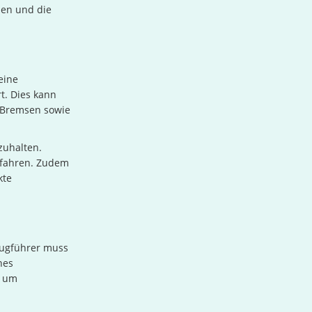
nen und die
eine
t. Dies kann
 Bremsen sowie
zuhalten.
efahren. Zudem
kte
zeugführer muss
nes
, um