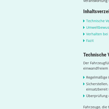
Verantwortung f
Inhaltsverze
Technische V
Umweltbewuss
Verhalten bei
Fazit
Technische 
Der Fahrzeugfüh
einwandfreiem 
Regelmäßige K
Sicherstelle
einsatzbereit 
Überprüfung 
Fahrzeuge, die 