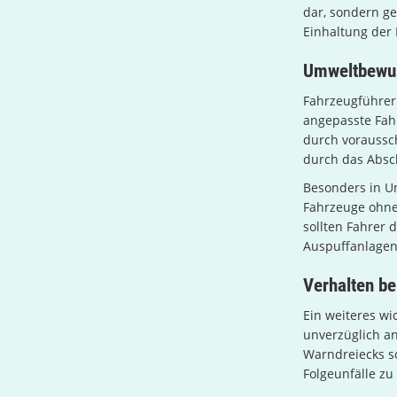
dar, sondern g
Einhaltung der
Umweltbewus
Fahrzeugführer 
angepasste Fahr
durch voraussc
durch das Absch
Besonders in U
Fahrzeuge ohne
sollten Fahrer 
Auspuffanlagen
Verhalten be
Ein weiteres wi
unverzüglich anh
Warndreiecks s
Folgeunfälle zu