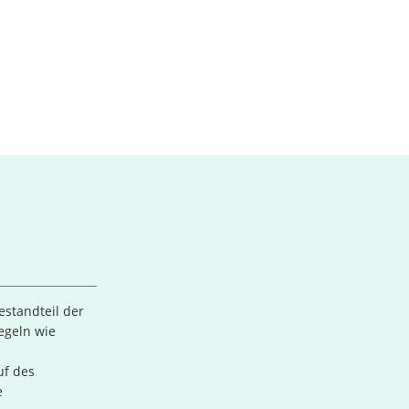
estandteil der
egeln wie
uf des
e