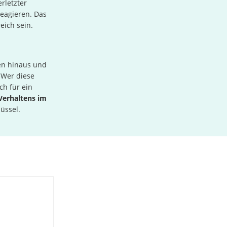
rletzter
reagieren. Das
eich sein.
en hinaus und
 Wer diese
ch für ein
Verhaltens im
üssel.