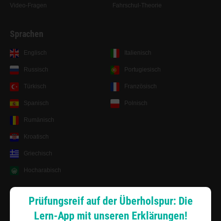
Video-Fragen
Fahrschul-Theorie
Sprachen
Englisch
Italienisch
Russisch
Portugiesisch
Türkisch
Französisch
Spanisch
Polnisch
Rumänisch
Kroatisch
Griechisch
Hocharabisch
Lernsystem
Prüfungsreif auf der Überholspur: Die
Lern-App mit unseren Erklärungen!
Android App