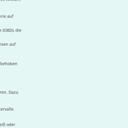
rie auf
 (OBD), die
msen auf
l behoben
eren. Dazu
ervalle.
eiß oder