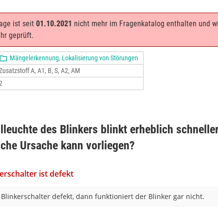
age ist seit
01.10.2021
nicht mehr im Fragenkatalog enthalten und w
hr geprüft.
Mängelerkennung, Lokalisierung von Störungen
Zusatzstoff A, A1, B, S, A2, AM
2
lleuchte des Blinkers blinkt erheblich schneller
lche Ursache kann vorliegen?
erschalter ist defekt
r Blinkerschalter defekt, dann funktioniert der Blinker gar nicht.