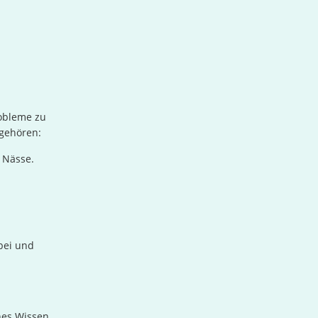
robleme zu
 gehören:
 Nässe.
bei und
hes Wissen.