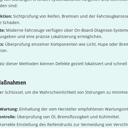
den sind:
ektion:
Sichtprüfung von Reifen, Bremsen und der Fahrzeugkarosse
he Schäden.
te:
Moderne Fahrzeuge verfügen über On-Board-Diagnose-Systeme
usgeben und eine präzise Lokalisierung ermöglichen.
s:
Überprüfung einzelner Komponenten wie Licht, Hupe oder Bre
tion.
tz dieser Methoden können Defekte gezielt lokalisiert und schnel
 Maßnahmen
der Schlüssel, um die Wahrscheinlichkeit von Störungen zu minimi
 Wartung:
Einhaltung der vom Hersteller empfohlenen Wartungsint
ontrolle:
Überprüfung von Öl, Bremsflüssigkeit und Kühlmittel.
Korrekte Einstellung des Reifendrucks zur Vermeidung von Verschl