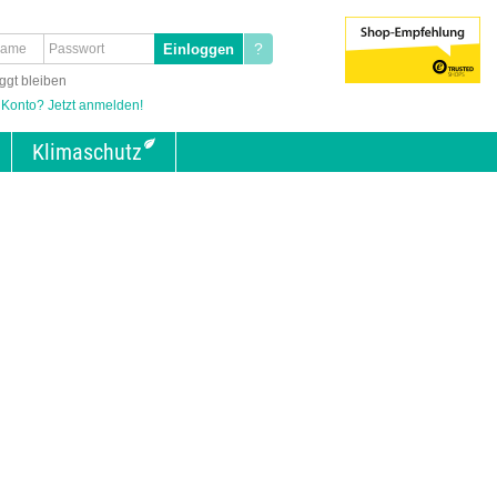
?
ggt bleiben
 Konto? Jetzt anmelden!
Klimaschutz