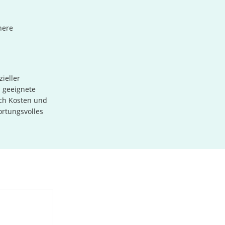
here
ieller
d geeignete
uch Kosten und
ortungsvolles