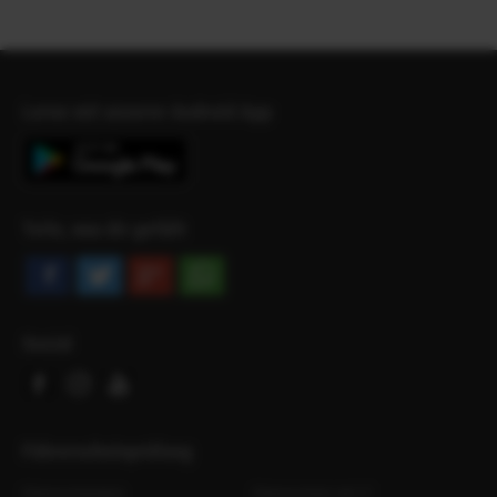
Lerne mit unserer Android App
Teile, was dir gefällt
Social
Facebook
Instagram
Youtube
Führerscheinprüfung
Führerscheintest
Führerschein mit 17