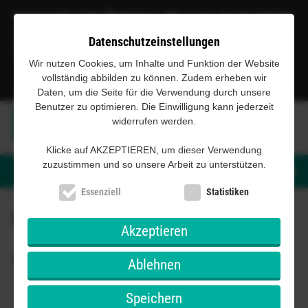
Prüfungsreif auf der Überholspur: Mit unserer App für Android
Hol dir die Führerschein-bestehen.de App mit unseren
Datenschutz­einstellungen
Erklärungen und dem offiziellen Fragenkatalog.
Wir nutzen Cookies, um Inhalte und Funktion der Website
vollständig abbilden zu können. Zudem erheben wir
Daten, um die Seite für die Verwendung durch unsere
Benutzer zu optimieren. Die Einwilligung kann jederzeit
widerrufen werden.
Klicke auf AKZEPTIEREN, um dieser Verwendung
zuzustimmen und so unsere Arbeit zu unterstützen.
Login
Essenziell
Statistiken
Führerscheinprüfung auf Italienisch
Akzeptieren
Auf Italienisch lernen und mit 0 Fehler bestehen
Ablehnen
Du willst dich auf Italienisch für deine Theorieprüfung
vorbereiten? Dann bist du hier genau richtig! Bei
Führerschein-
Speichern