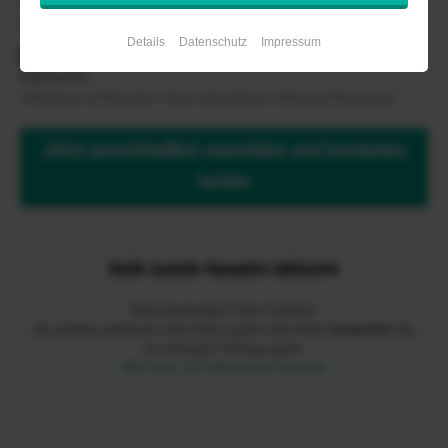
bestehen.de
kannst du alle Fragen auch auf Italienisch
bearbeiten. Und das zu einem unglaublich günstigen Preis:
Details
Datenschutz
Impressum
Ab 29,99 Euro
(Zugang 1 Monat gültig, Klasse B,
Italienisch)
Unbegrenzt verlängerbar. Keine automatische Vertragsverlängerung!
Jetzt unverbindlich anmelden und kostenlos
testen
Geld-zurück-Garantie inklusive
Nicht bestanden? Kein Problem!
Du erhältst wahlweise dein Geld zurück oder lernst
kostenfrei
bis
zur erneuten Prüfung weiter.
Alle Infos zur Geld-zurück-Garantie