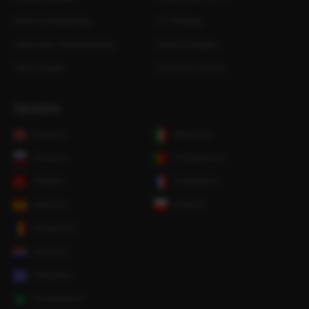
Führerscheinprüfung
PC-Prüfung
Videos bei Theorieprüfung
Fahrschulbögen
Video-Fragen
Fahrschul-Theorie
Sprachen
Englisch
Italienisch
Russisch
Portugiesisch
Türkisch
Französisch
Spanisch
Polnisch
Rumänisch
Kroatisch
Griechisch
Hocharabisch