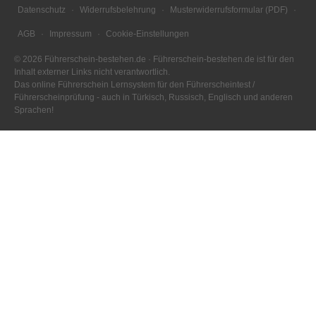
Datenschutz
·
Widerrufsbelehrung
·
Musterwiderrufsformular (PDF)
·
AGB
·
Impressum
·
Cookie-Einstellungen
©
2026
Führerschein-bestehen.de · Führerschein-bestehen.de ist für den
Inhalt externer Links nicht verantwortlich.
Das online Führerschein Lernsystem für den Führerscheintest /
Führerscheinprüfung - auch in Türkisch, Russisch, Englisch und anderen
Sprachen!