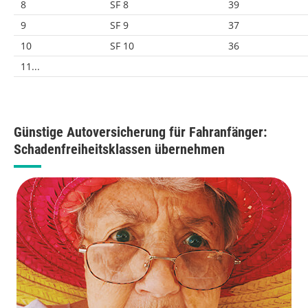
8
SF 8
39
9
SF 9
37
10
SF 10
36
11...
Günstige Autoversicherung für Fahranfänger:
Schadenfreiheitsklassen übernehmen