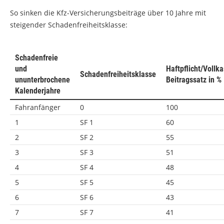
So sinken die Kfz-Versicherungsbeiträge über 10 Jahre mit
steigender Schadenfreiheitsklasse:
Schadenfreie
und
Haftpflicht/Vollk
Schadenfreiheitsklasse
ununterbrochene
Beitragssatz in %
Kalenderjahre
Fahranfänger
0
100
1
SF 1
60
2
SF 2
55
3
SF 3
51
4
SF 4
48
5
SF 5
45
6
SF 6
43
7
SF 7
41