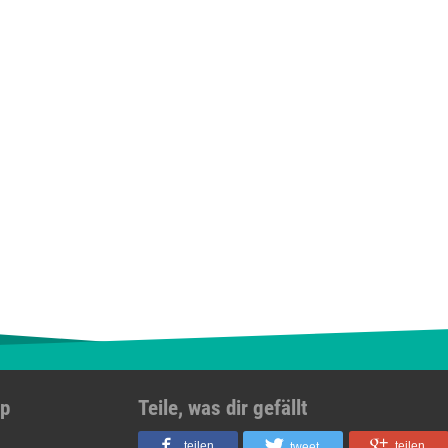
pp
Teile, was dir gefällt
teilen
teilen
tweet