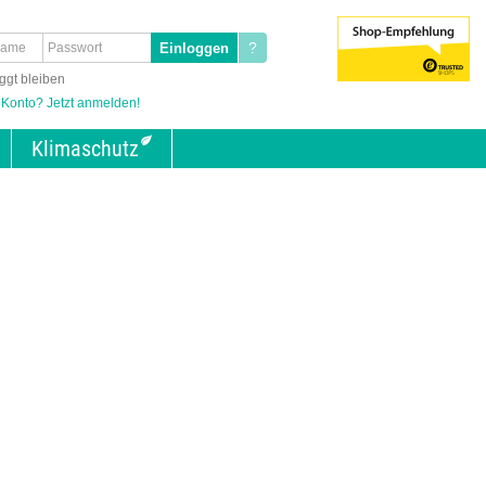
?
ggt bleiben
 Konto? Jetzt anmelden!
Klimaschutz