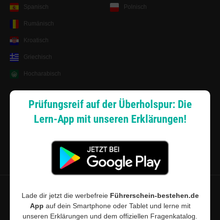
Spanisch
Polnisch
Rumänisch
Kroatisch
Griechisch
Hocharabisch
Lernsystem
Prüfungsreif auf der Überholspur: Die
Lern-App mit unseren Erklärungen!
Android App
Zahlungsarten
Sitemap
Datenschutz
·
Widerrufsbelehrung
·
Musterwiderrufsformular (PDF)
·
Lade dir jetzt die werbefreie
Führerschein-bestehen.de
App
auf dein Smartphone oder Tablet und lerne mit
AGB
·
Impressum
·
Cookie-Einstellungen
unseren Erklärungen und dem offiziellen Fragenkatalog.