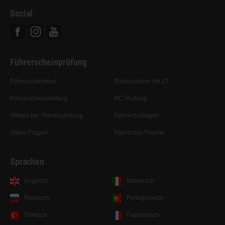
Social
Facebook
Instagram
Youtube
Führerscheinprüfung
Führerscheintest
Führerschein mit 17
Führerscheinprüfung
PC-Prüfung
Videos bei Theorieprüfung
Fahrschulbögen
Video-Fragen
Fahrschul-Theorie
Sprachen
Englisch
Italienisch
Russisch
Portugiesisch
Türkisch
Französisch