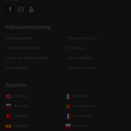
Facebook
Instagram
Youtube
Führerscheinprüfung
Führerscheintest
Führerschein mit 17
Führerscheinprüfung
PC-Prüfung
Videos bei Theorieprüfung
Fahrschulbögen
Video-Fragen
Fahrschul-Theorie
Sprachen
Englisch
Italienisch
Russisch
Portugiesisch
Türkisch
Französisch
Spanisch
Polnisch