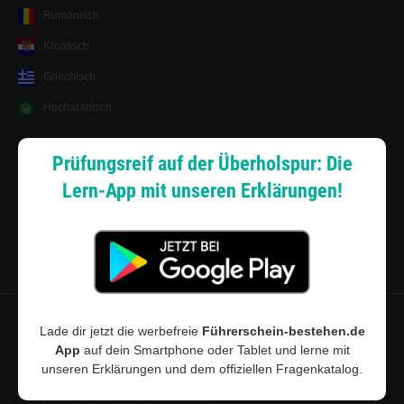
Rumänisch
Kroatisch
Griechisch
Hocharabisch
Lernsystem
Prüfungsreif auf der Überholspur: Die
Lern-App mit unseren Erklärungen!
Android App
Zahlungsarten
Sitemap
Datenschutz
·
Widerrufsbelehrung
·
Musterwiderrufsformular (PDF)
·
Lade dir jetzt die werbefreie
Führerschein-bestehen.de
App
auf dein Smartphone oder Tablet und lerne mit
AGB
·
Impressum
·
Cookie-Einstellungen
unseren Erklärungen und dem offiziellen Fragenkatalog.
©
2026
Führerschein-bestehen.de · Führerschein-bestehen.de ist für den
Inhalt externer Links nicht verantwortlich.