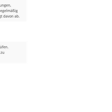
ungen,
 regelmäßig
gt davon ab.
üfen.
 zu