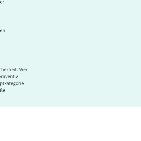
er:
en.
cherheit. Wer
räventiv
uptkategorie
ße.