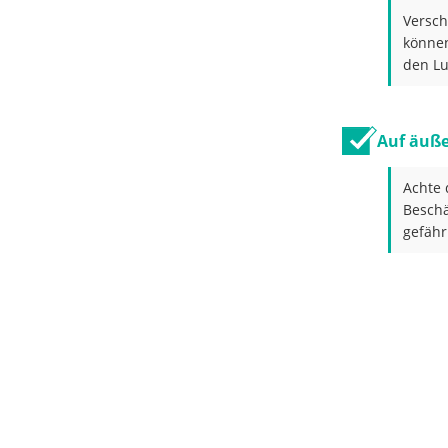
Versc
können
den Lu
Auf äuß
Achte 
Beschä
gefähr