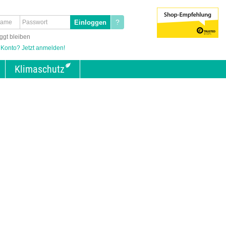
?
ggt bleiben
 Konto? Jetzt anmelden!
Klimaschutz