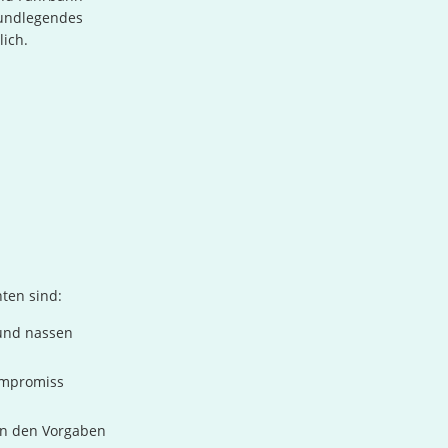
grundlegendes
ich.
hten sind:
 und nassen
Kompromiss
en den Vorgaben