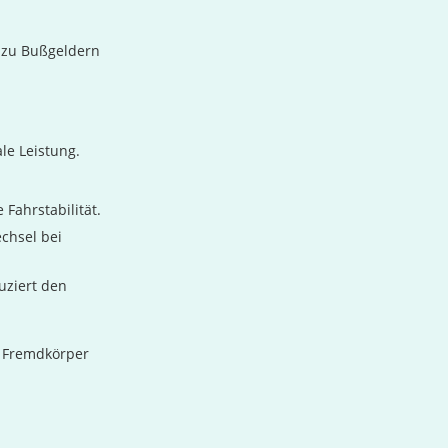
d zu Bußgeldern
le Leistung.
 Fahrstabilität.
echsel bei
uziert den
e Fremdkörper