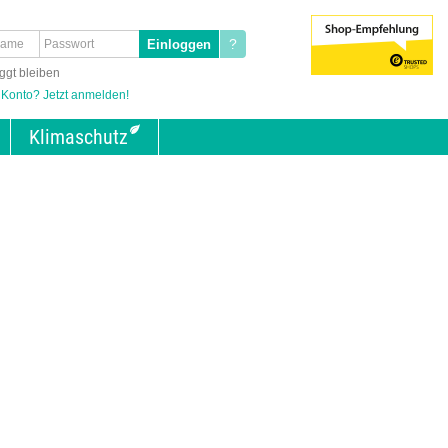
?
ggt bleiben
 Konto? Jetzt anmelden!
Klimaschutz