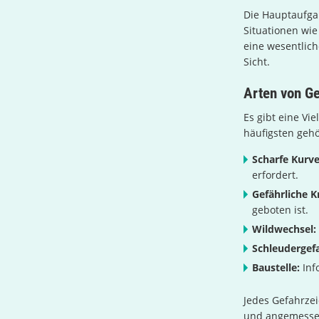
Die Hauptaufgab
Situationen wi
eine wesentlich
Sicht.
Arten von G
Es gibt eine Vi
häufigsten geh
Scharfe Kurve
erfordert.
Gefährliche K
geboten ist.
Wildwechsel:
Schleudergef
Baustelle:
Inf
Jedes Gefahrzei
und angemessen