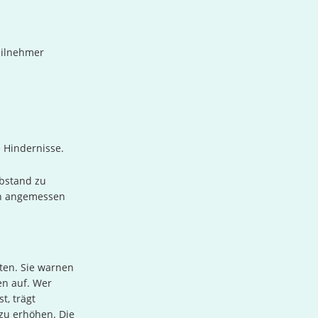
eilnehmer
e Hindernisse.
Abstand zu
nen angemessen
sten. Sie warnen
en auf. Wer
, trägt
 zu erhöhen. Die