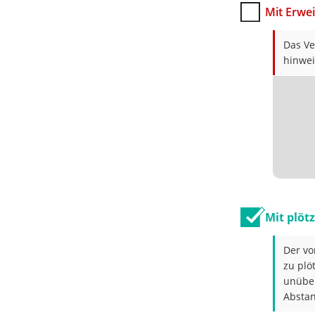
Mit Erwei
Das Ve
hinwei
Mit plöt
Der vo
zu plö
unüber
Abstan