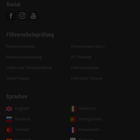
Social
Facebook
Instagram
Youtube
Führerscheinprüfung
Führerscheintest
Führerschein mit 17
Führerscheinprüfung
PC-Prüfung
Videos bei Theorieprüfung
Fahrschulbögen
Video-Fragen
Fahrschul-Theorie
Sprachen
Englisch
Italienisch
Russisch
Portugiesisch
Türkisch
Französisch