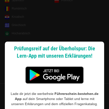
Spanisch
Polnisch
Rumänisch
Kroatisch
Griechisch
Hocharabisch
Lernsystem
Prüfungsreif auf der Überholspur: Die
Lern-App mit unseren Erklärungen!
Android App
Zahlungsarten
Sitemap
Datenschutz
·
Widerrufsbelehrung
·
Musterwiderrufsformular (PDF)
·
Lade dir jetzt die werbefreie
Führerschein-bestehen.de
App
auf dein Smartphone oder Tablet und lerne mit
AGB
·
Impressum
·
Cookie-Einstellungen
unseren Erklärungen und dem offiziellen Fragenkatalog.
©
2026
Führerschein-bestehen.de · Führerschein-bestehen.de ist für den