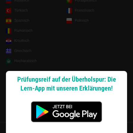
Russisch
Portugiesisch
Türkisch
Französisch
Spanisch
Polnisch
Rumänisch
Kroatisch
Griechisch
Hocharabisch
Lernsystem
Prüfungsreif auf der Überholspur: Die
Lern-App mit unseren Erklärungen!
Android App
Zahlungsarten
Sitemap
Datenschutz
·
Widerrufsbelehrung
·
Musterwiderrufsformular (PDF)
·