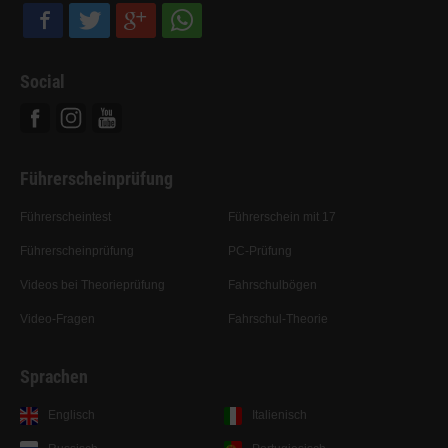
Social
Facebook
Instagram
Youtube
Führerscheinprüfung
Führerscheintest
Führerschein mit 17
Führerscheinprüfung
PC-Prüfung
Videos bei Theorieprüfung
Fahrschulbögen
Video-Fragen
Fahrschul-Theorie
Sprachen
Englisch
Italienisch