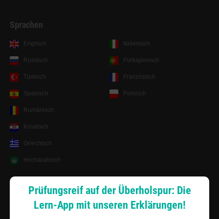
Sprachen
Englisch
Italienisch
Russisch
Portugiesisch
Türkisch
Französisch
Spanisch
Polnisch
Rumänisch
Kroatisch
Griechisch
Hocharabisch
Lernsystem
Prüfungsreif auf der Überholspur: Die
Lern-App mit unseren Erklärungen!
Android App