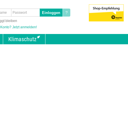
?
ggt bleiben
 Konto? Jetzt anmelden!
Klimaschutz