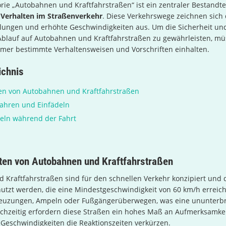
rie „Autobahnen und Kraftfahrstraßen“ ist ein zentraler Bestandte
e
Verhalten im Straßenverkehr
. Diese Verkehrswege zeichnen sich 
elungen und erhöhte Geschwindigkeiten aus. Um die Sicherheit un
Ablauf auf Autobahnen und Kraftfahrstraßen zu gewährleisten, m
hmer bestimmte Verhaltensweisen und Vorschriften einhalten.
ichnis
en von Autobahnen und Kraftfahrstraßen
fahren und Einfädeln
eln während der Fahrt
ten von Autobahnen und Kraftfahrstraßen
 Kraftfahrstraßen sind für den schnellen Verkehr konzipiert und 
utzt werden, die eine Mindestgeschwindigkeit von 60 km/h erreic
Kreuzungen, Ampeln oder Fußgängerüberwegen, was eine ununterb
ichzeitig erfordern diese Straßen ein hohes Maß an Aufmerksamkei
Geschwindigkeiten die Reaktionszeiten verkürzen.