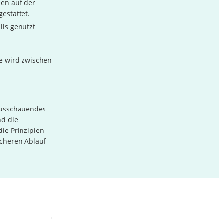
len auf der
gestattet.
lls genutzt
se wird zwischen
ausschauendes
nd die
ie Prinzipien
icheren Ablauf