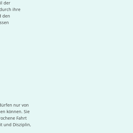
il der
durch ihre
d den
üssen
dürfen nur von
hen können. Sie
rochene Fahrt
t und Disziplin,