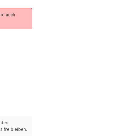
ird auch
eiden
s freibleiben.