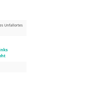
es Unfallortes
inks
eht