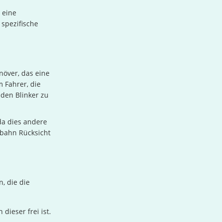
 eine
 spezifische
növer, das eine
 Fahrer, die
 den Blinker zu
da dies andere
rbahn Rücksicht
, die die
dieser frei ist.