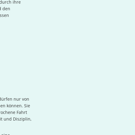
durch ihre
d den
üssen
dürfen nur von
hen können. Sie
rochene Fahrt
t und Disziplin,