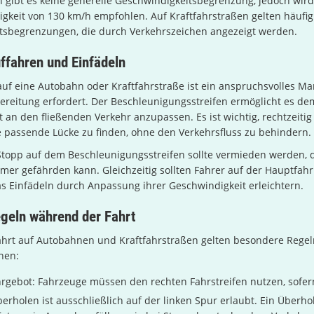
 gibt es keine generelle Geschwindigkeitsbegrenzung, jedoch wird
gkeit von 130 km/h empfohlen. Auf Kraftfahrstraßen gelten häufig
tsbegrenzungen, die durch Verkehrszeichen angezeigt werden.
ffahren und Einfädeln
uf eine Autobahn oder Kraftfahrstraße ist ein anspruchsvolles Ma
bereitung erfordert. Der Beschleunigungsstreifen ermöglicht es dem
 an den fließenden Verkehr anzupassen. Es ist wichtig, rechtzeitig
 passende Lücke zu finden, ohne den Verkehrsfluss zu behindern.
 Stopp auf dem Beschleunigungsstreifen sollte vermieden werden, 
mer gefährden kann. Gleichzeitig sollten Fahrer auf der Hauptfah
 Einfädeln durch Anpassung ihrer Geschwindigkeit erleichtern.
geln während der Fahrt
hrt auf Autobahnen und Kraftfahrstraßen gelten besondere Regeln
hen:
rgebot: Fahrzeuge müssen den rechten Fahrstreifen nutzen, sofern 
erholen ist ausschließlich auf der linken Spur erlaubt. Ein Überho