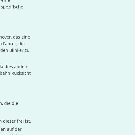
 eine
 spezifische
növer, das eine
 Fahrer, die
 den Blinker zu
da dies andere
rbahn Rücksicht
, die die
dieser frei ist.
len auf der