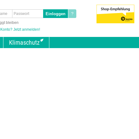
?
ggt bleiben
 Konto? Jetzt anmelden!
Klimaschutz