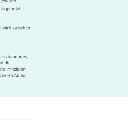
gestattet.
lls genutzt
se wird zwischen
ausschauendes
nd die
ie Prinzipien
icheren Ablauf