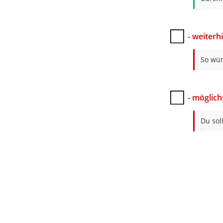
- weiterh
So wür
- möglich
Du sol