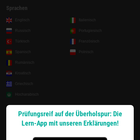
Sprachen
Englisch
Italienisch
Russisch
Portugiesisch
Türkisch
Französisch
Spanisch
Polnisch
Rumänisch
Kroatisch
Griechisch
Hocharabisch
Lernsystem
Prüfungsreif auf der Überholspur: Die
Lern-App mit unseren Erklärungen!
Android App
Zahlungsarten