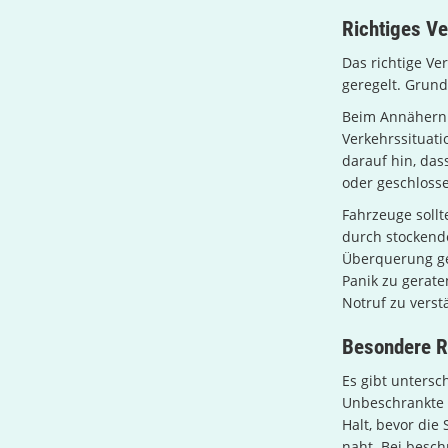
Richtiges V
Das richtige Ve
geregelt. Grunds
Beim Annähern 
Verkehrssituati
darauf hin, das
oder geschloss
Fahrzeuge soll
durch stockende
Überquerung gew
Panik zu gerate
Notruf zu vers
Besondere 
Es gibt untersc
Unbeschrankte 
Halt, bevor die
naht. Bei besch