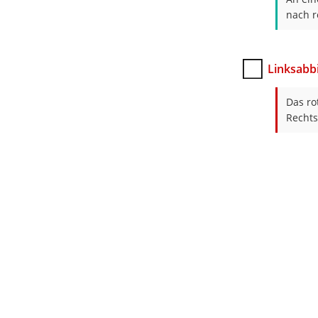
nach r
Linksabb
Das ro
Rechts