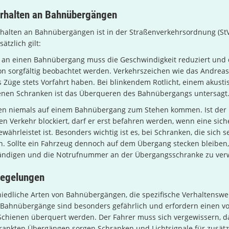
erhalten an Bahnübergängen
rhalten an Bahnübergängen ist in der Straßenverkehrsordnung (StV
ätzlich gilt:
an einen Bahnübergang muss die Geschwindigkeit reduziert und 
on sorgfältig beobachtet werden. Verkehrszeichen wie das Andrea
s Züge stets Vorfahrt haben. Bei blinkendem Rotlicht, einem akusti
enen Schranken ist das Überqueren des Bahnübergangs untersagt
ten niemals auf einem Bahnübergang zum Stehen kommen. Ist der
n Verkehr blockiert, darf er erst befahren werden, wenn eine sich
ährleistet ist. Besonders wichtig ist es, bei Schranken, die sich s
n. Sollte ein Fahrzeug dennoch auf dem Übergang stecken bleiben, 
tändigen und die Notrufnummer an der Übergangsschranke zu ve
Regelungen
hiedliche Arten von Bahnübergängen, die spezifische Verhaltenswe
Bahnübergänge sind besonders gefährlich und erfordern einen vo
 Schienen überquert werden. Der Fahrer muss sich vergewissern, d
rankten Übergängen sorgen Schranken und Lichtsignale für zusätz