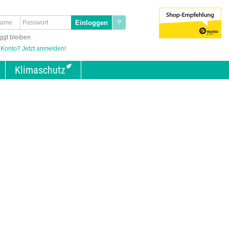
?
ggt bleiben
 Konto? Jetzt anmelden!
Klimaschutz