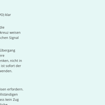
O) klar
die
skreuz weisen
schen Signal
.
 Übergang
ere
enken, nicht in
ist sofort der
rwenden.
isen erfordern.
llständigen
ass kein Zug
liche