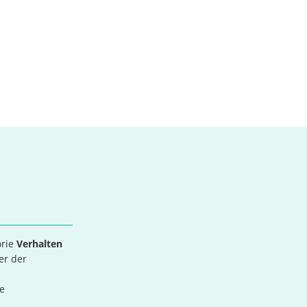
orie
Verhalten
er der
e