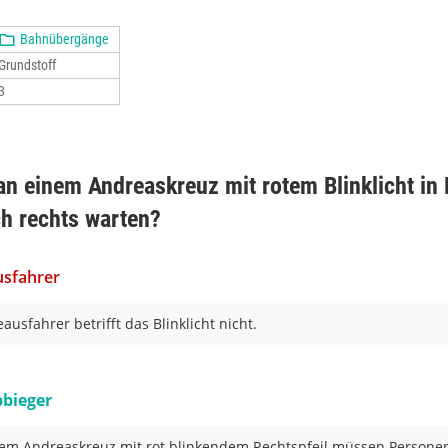
Bahnübergänge
Grundstoff
3
n einem Andreaskreuz mit rotem Blinklicht in
ch rechts warten?
sfahrer
ausfahrer betrifft das Blinklicht nicht.
bieger
em Andreaskreuz mit rot blinkendem Rechtspfeil müssen Personen