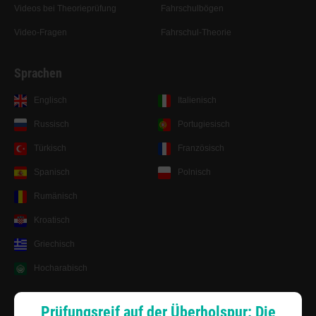
Videos bei Theorieprüfung
Fahrschulbögen
Video-Fragen
Fahrschul-Theorie
Sprachen
Englisch
Italienisch
Russisch
Portugiesisch
Türkisch
Französisch
Spanisch
Polnisch
Rumänisch
Kroatisch
Griechisch
Hocharabisch
Lernsystem
Prüfungsreif auf der Überholspur: Die