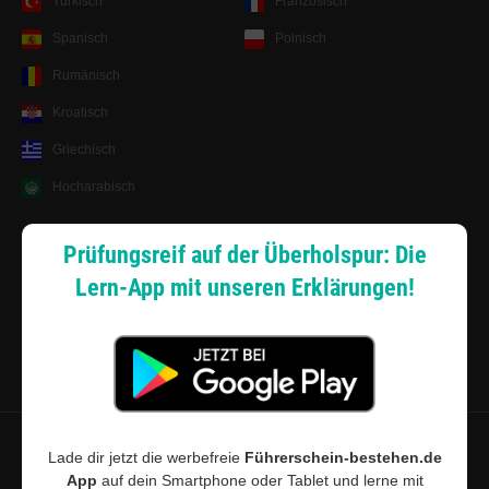
Türkisch
Französisch
Spanisch
Polnisch
Rumänisch
Kroatisch
Griechisch
Hocharabisch
Lernsystem
Prüfungsreif auf der Überholspur: Die
Lern-App mit unseren Erklärungen!
Android App
Zahlungsarten
Sitemap
Datenschutz
·
Widerrufsbelehrung
·
Musterwiderrufsformular (PDF)
·
Lade dir jetzt die werbefreie
Führerschein-bestehen.de
App
auf dein Smartphone oder Tablet und lerne mit
AGB
·
Impressum
·
Cookie-Einstellungen