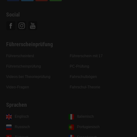
Social
Facebook
Instagram
Youtube
Führerscheinprüfung
Führerscheintest
Führerschein mit 17
Führerscheinprüfung
PC-Prüfung
Videos bei Theorieprüfung
Fahrschulbögen
Video-Fragen
Fahrschul-Theorie
Sprachen
Englisch
Italienisch
Russisch
Portugiesisch