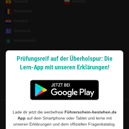
Spanisch
Polnisch
Rumänisch
Kroatisch
Griechisch
Hocharabisch
Lernsystem
Prüfungsreif auf der Überholspur: Die
Lern-App mit unseren Erklärungen!
Android App
Zahlungsarten
Sitemap
Datenschutz
·
Widerrufsbelehrung
·
Musterwiderrufsformular (PDF)
·
Lade dir jetzt die werbefreie
Führerschein-bestehen.de
AGB
·
Impressum
·
Cookie-Einstellungen
App
auf dein Smartphone oder Tablet und lerne mit
unseren Erklärungen und dem offiziellen Fragenkatalog.
©
2026
Führerschein-bestehen.de · Führerschein-bestehen.de ist für den