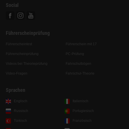
Social
Facebook
Instagram
Youtube
Führerscheinprüfung
Führerscheintest
Führerschein mit 17
Führerscheinprüfung
PC-Prüfung
Videos bei Theorieprüfung
Fahrschulbögen
Video-Fragen
Fahrschul-Theorie
Sprachen
Englisch
Italienisch
Russisch
Portugiesisch
Türkisch
Französisch