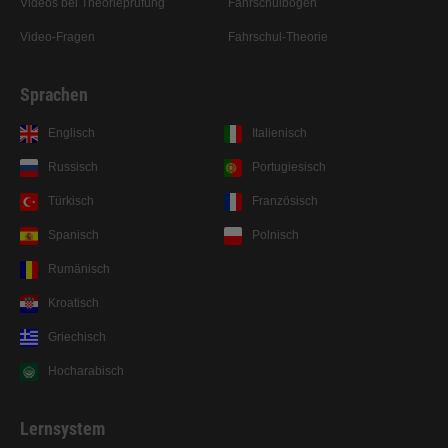
Videos bei Theorieprüfung
Fahrschulbögen
Video-Fragen
Fahrschul-Theorie
Sprachen
Englisch
Italienisch
Russisch
Portugiesisch
Türkisch
Französisch
Spanisch
Polnisch
Rumänisch
Kroatisch
Griechisch
Hocharabisch
Lernsystem
Prüfungsreif auf der Überholspur: Die