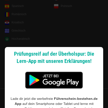
Spanisch
Polnisch
Rumänisch
Kroatisch
Griechisch
Hocharabisch
Lernsystem
Prüfungsreif auf der Überholspur: Die
Lern-App mit unseren Erklärungen!
Android App
Zahlungsarten
Sitemap
Datenschutz
·
Widerrufsbelehrung
·
Musterwiderrufsformular (PDF)
·
Lade dir jetzt die werbefreie
Führerschein-bestehen.de
App
auf dein Smartphone oder Tablet und lerne mit
AGB
·
Impressum
·
Cookie-Einstellungen