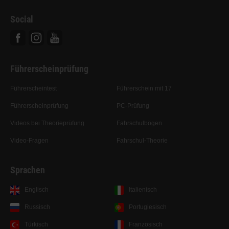
Social
Facebook
Instagram
Youtube
Führerscheinprüfung
Führerscheintest
Führerschein mit 17
Führerscheinprüfung
PC-Prüfung
Videos bei Theorieprüfung
Fahrschulbögen
Video-Fragen
Fahrschul-Theorie
Sprachen
Englisch
Italienisch
Russisch
Portugiesisch
Türkisch
Französisch