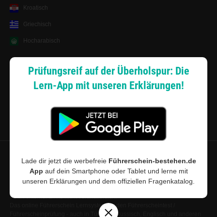
Kroatisch
Griechisch
Hocharabisch
Lernsystem
Prüfungsreif auf der Überholspur: Die
Lern-App mit unseren Erklärungen!
Android App
Zahlungsarten
Sitemap
Datenschutz
·
Widerrufsbelehrung
·
Musterwiderrufsformular (PDF)
·
Lade dir jetzt die werbefreie
Führerschein-bestehen.de
App
auf dein Smartphone oder Tablet und lerne mit
AGB
·
Impressum
·
Cookie-Einstellungen
unseren Erklärungen und dem offiziellen Fragenkatalog.
©
2026
Führerschein-bestehen.de · Führerschein-bestehen.de ist für den
Inhalt externer Links nicht verantwortlich.
Das online Führerschein Lernsystem für den Führerscheintest /
Führerscheinprüfung - auch in Türkisch, Russisch, Englisch und anderen