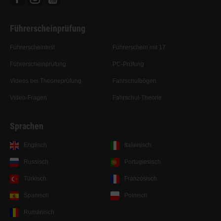
Führerscheinprüfung
Führerscheintest
Führerschein mit 17
Führerscheinprüfung
PC-Prüfung
Videos bei Theorieprüfung
Fahrschulbögen
Video-Fragen
Fahrschul-Theorie
Sprachen
Englisch
Italienisch
Russisch
Portugiesisch
Türkisch
Französisch
Spanisch
Polnisch
Rumänisch