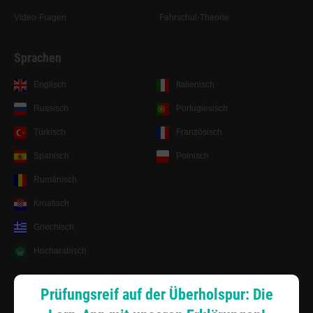
Video-Fragen
Fahrschul-Theorie
Sprachen
Englisch
Italienisch
Russisch
Portugiesisch
Türkisch
Französisch
Spanisch
Polnisch
Rumänisch
Kroatisch
Griechisch
Hocharabisch
Lernsystem
Prüfungsreif auf der Überholspur: Die