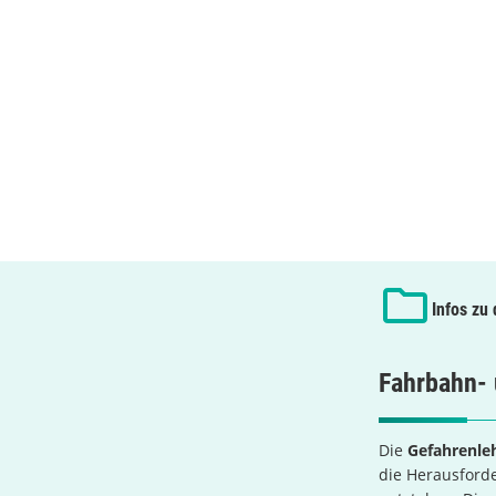
Infos zu
Fahrbahn- 
Die
Gefahrenle
die Herausford