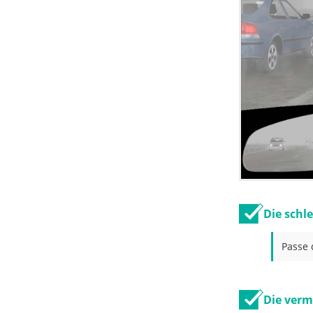
Die schl
Passe 
Die verm