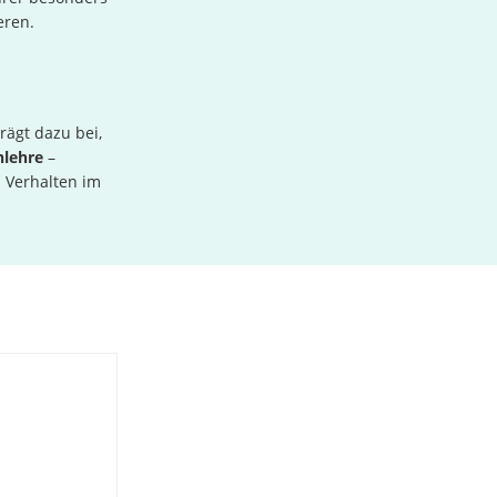
eren.
rägt dazu bei,
nlehre
–
s Verhalten im