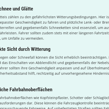
chnee und Glätte
teis zählen zu den gefährlichsten Witterungsbedingungen. Hier i
gepasster Geschwindigkeit zu fahren und plötzliche Lenk- oder B
terreifen und gegebenenfalls Schneeketten sind essenziell, um a
ährleisten. Fahrer sollten zudem stets mit einer längeren Fahrtze
, um Unfälle zu vermeiden.
te Sicht durch Witterung
Regen oder Schneefall können die Sicht erheblich beeinträchtigen. 
d das Einschalten von Abblendlicht und gegebenenfalls der Nebel
Fahrer sollten ihre Geschwindigkeit anpassen und auf Überholmanö
cherheitsabstand hilft, rechtzeitig auf unvorhergesehene Hinderni
liche Fahrbahnoberflächen
hrbahnoberflächen wie Kopfsteinpflaster, Schotter oder Schlaglöch
rausforderungen dar. Diese können die Fahrzeugkontrolle beeinträ
 vorausschauende Fahrweise. Auf unbefestigten Straßen sollten Fa