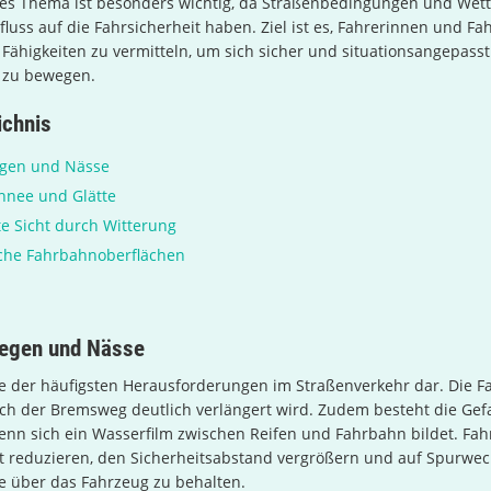
ses Thema ist besonders wichtig, da Straßenbedingungen und Wett
fluss auf die Fahrsicherheit haben. Ziel ist es, Fahrerinnen und Fa
Fähigkeiten zu vermitteln, um sich sicher und situationsangepasst
 zu bewegen.
ichnis
egen und Nässe
hnee und Glätte
e Sicht durch Witterung
iche Fahrbahnoberflächen
Regen und Nässe
ne der häufigsten Herausforderungen im Straßenverkehr dar. Die 
rch der Bremsweg deutlich verlängert wird. Zudem besteht die Gef
nn sich ein Wasserfilm zwischen Reifen und Fahrbahn bildet. Fahr
t reduzieren, den Sicherheitsabstand vergrößern und auf Spurwech
e über das Fahrzeug zu behalten.