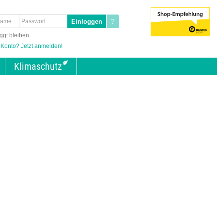
?
ggt bleiben
 Konto? Jetzt anmelden!
Klimaschutz