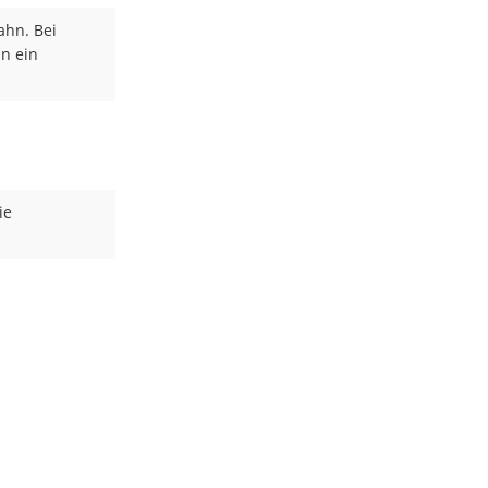
ahn. Bei
n ein
ie