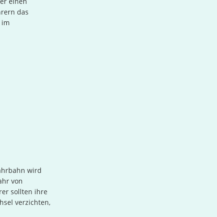
er einen
hrern das
 im
Fahrbahn wird
ahr von
er sollten ihre
sel verzichten,