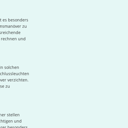
st es besonders
remsmanöver zu
usreichende
it rechnen und
In solchen
schlussleuchten
ver verzichten.
sse zu
er stellen
chtigen und
hrer besonders