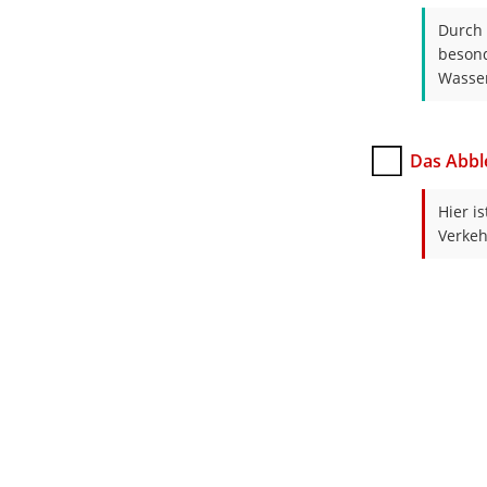
Durch 
besond
Wasser
Das Abbl
Hier i
Verkeh