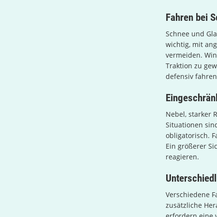
Fahren bei S
Schnee und Glat
wichtig, mit an
vermeiden. Win
Traktion zu gew
defensiv fahren
Eingeschränk
Nebel, starker 
Situationen sin
obligatorisch. 
Ein größerer Si
reagieren.
Unterschied
Verschiedene Fa
zusätzliche He
erfordern eine