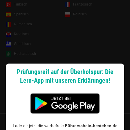
Türkisch
Französisch
Spanisch
Polnisch
Rumänisch
Kroatisch
Griechisch
Hocharabisch
Lernsystem
Prüfungsreif auf der Überholspur: Die
Lern-App mit unseren Erklärungen!
Android App
Zahlungsarten
Sitemap
Datenschutz
·
Widerrufsbelehrung
·
Musterwiderrufsformular (PDF)
·
Lade dir jetzt die werbefreie
Führerschein-bestehen.de